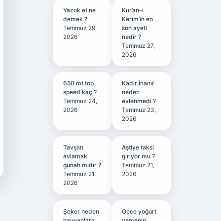
Yazok et ne
Kur’an-ı
demek ?
Kerim’in en
Temmuz 29,
son ayeti
2026
nedir ?
Temmuz 27,
2026
650 mt top
Kadir İnanır
speed kaç ?
neden
Temmuz 24,
evlenmedi ?
2026
Temmuz 23,
2026
Tavşan
Aştiye taksi
avlamak
giriyor mu ?
günah mıdır ?
Temmuz 21,
Temmuz 21,
2026
2026
Şeker neden
Gece yoğurt
hayvanlara
yemenin