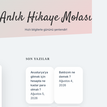
Anlık Hikaye Molası
Hızlı bilgilerle gününü şenlendir!
ilbet yeni giriş
ilbet giriş
grandoperabet gi
SIDEBAR
SON YAZILAR
Avusturya’ya
Baldızım ne
gitmek için
demek ?
hesapta ne
Ağustos 4,
kadar para
2026
olmalı ?
Ağustos 5,
2026