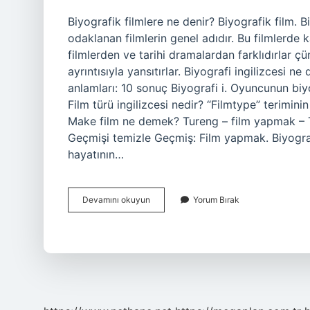
Biyografik filmlere ne denir? Biyografik film. B
odaklanan filmlerin genel adıdır. Bu filmlerde k
filmlerden ve tarihi dramalardan farklıdırlar çü
ayrıntısıyla yansıtırlar. Biyografi ingilizcesi 
anlamları: 10 sonuç Biyografi i. Oyuncunun bi
Film türü ingilizcesi nedir? “Filmtype” terimini
Make film ne demek? Tureng – film yapmak – Tü
Geçmişi temizle Geçmiş: Film yapmak. Biyograf
hayatının…
Biyografik
Devamını okuyun
Yorum Bırak
Film
Ingilizce
Ne
Demek