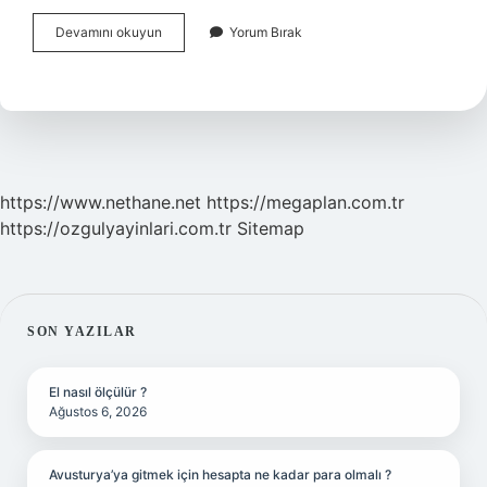
Öbür
Devamını okuyun
Yorum Bırak
Dünyada
Insanlar
Birbirini
Tanıyacak
Mı
https://www.nethane.net
https://megaplan.com.tr
https://ozgulyayinlari.com.tr
Sitemap
SIDEBAR
SON YAZILAR
El nasıl ölçülür ?
Ağustos 6, 2026
Avusturya’ya gitmek için hesapta ne kadar para olmalı ?