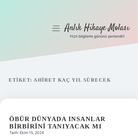
Anlık Hikaye Molası
menüyü
aç
Hızlı bilgilerle gününü şenlendir!
Anasayfa
Gizlilik Politikası
Yasal Uyarı
ETIKET:
AHIRET KAÇ YIL SÜRECEK
Hakkımızda
ÖBÜR DÜNYADA INSANLAR
BIRBIRINI TANIYACAK MI
Tarih: Ekim 15, 2024