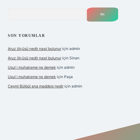
Arama
SON YORUMLAR
Aruz ölçüsü nedir nasıl bulunur
için
admin
Aruz ölçüsü nedir nasıl bulunur
için
Sinan
Usul i muhakeme ne demek
için
admin
Usul i muhakeme ne demek
için
Paşa
Çeşmi Bülbül ana maddesi nedir
için
admin
et giriş
betexper