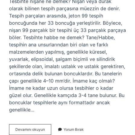
Tesbihte nişane ne demek? Nişan veya durak
olarak bilinen tespih parçasına müezzin de denir.
Tespih parçaları arasında, jeton 99 tespih
boncuğunda her 33 boncuğa yerleştirilir. Böylece,
nişan 99 parçalık bir tespihi üç 33 parçalık parçaya
böler. Tesbihte habbe ne demek? Tane/Habbe,
tespihin ana unsurlarından biri olan ve farklı
malzemelerden yapılmış, genellikle küresel,
yuvarlak, elipsoidal, şalgam biçimli ve silindirik
şekillerde olan, imalatı ustalık ve ustalık gerektiren,
ortasında delik bulunan boncuklardır. Bu tanelerin
çapı genellikle 4–10 mm’dir. İmame kaç olmalı?
İmame ne kadar uzun olursa tesbihler o kadar
güzel olur. Genellikle kamçıda 3-4 tane bulunur. Bu
boncuklar tespihlerle aynı formattadır ancak
genellikle…
Tesbihte
Devamını okuyun
Yorum Bırak
Hitame