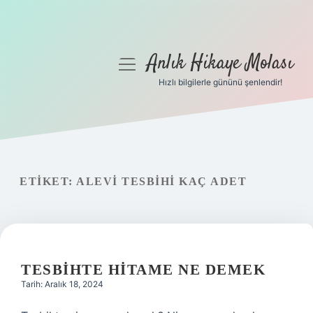
Anlık Hikaye Molası
menüyü
aç
Hızlı bilgilerle gününü şenlendir!
Anasayfa
Gizlilik Politikası
Yasal Uyarı
ETIKET:
ALEVI TESBIHI KAÇ ADET
Hakkımızda
TESBIHTE HITAME NE DEMEK
Tarih: Aralık 18, 2024