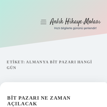
Anlık Hikaye Molası
menüyü
aç
Hızlı bilgilerle gününü şenlendir!
Anasayfa
Gizlilik Politikası
Yasal Uyarı
ETIKET:
ALMANYA BIT PAZARI HANGI
GÜN
Hakkımızda
BIT PAZARI NE ZAMAN
AÇILACAK