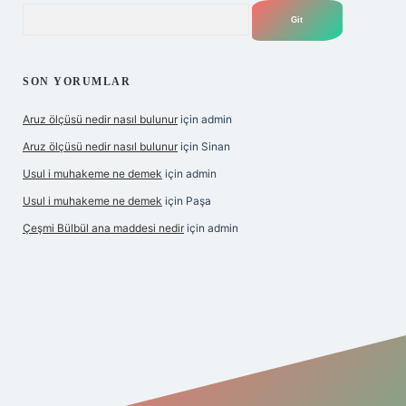
Arama
SON YORUMLAR
Aruz ölçüsü nedir nasıl bulunur
için
admin
Aruz ölçüsü nedir nasıl bulunur
için
Sinan
Usul i muhakeme ne demek
için
admin
Usul i muhakeme ne demek
için
Paşa
Çeşmi Bülbül ana maddesi nedir
için
admin
bet giriş
grandoperabet giriş
betexper