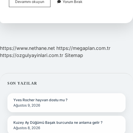
Bit
Devamını okuyun
Yorum Bırak
Pazarı
Ne
Zaman
Açılacak
https://www.nethane.net
https://megaplan.com.tr
https://ozgulyayinlari.com.tr
Sitemap
SIDEBAR
SON YAZILAR
Yves Rocher hayvan dostu mu ?
Ağustos 9, 2026
Kuzey Ay Düğümü Başak burcunda ne anlama gelir ?
Ağustos 8, 2026