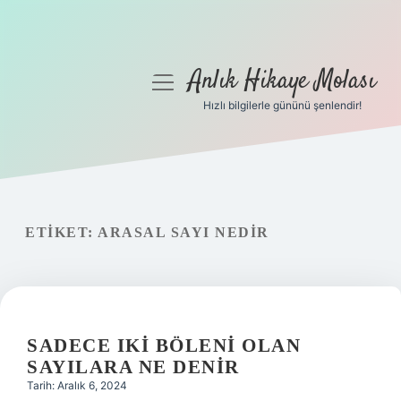
Anlık Hikaye Molası
menüyü
aç
Hızlı bilgilerle gününü şenlendir!
Anasayfa
Gizlilik Politikası
Yasal Uyarı
ETIKET:
ARASAL SAYI NEDIR
Hakkımızda
SADECE IKI BÖLENI OLAN
SAYILARA NE DENIR
Tarih: Aralık 6, 2024