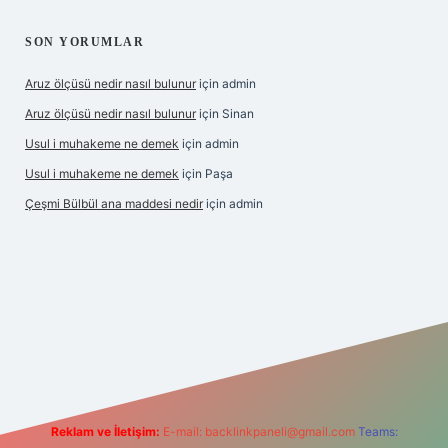
SON YORUMLAR
Aruz ölçüsü nedir nasıl bulunur
için
admin
Aruz ölçüsü nedir nasıl bulunur
için
Sinan
Usul i muhakeme ne demek
için
admin
Usul i muhakeme ne demek
için
Paşa
Çeşmi Bülbül ana maddesi nedir
için
admin
abet giriş
betexper
Reklam ve İletişim:
E-mail:
backlinkpaneli@gmail.com
Teams: