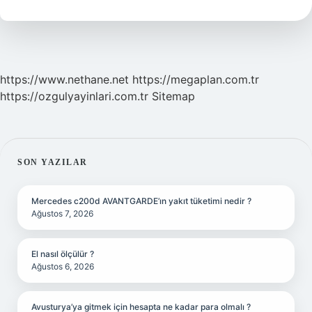
Olan
Sayılara
Ne
Denir
https://www.nethane.net
https://megaplan.com.tr
https://ozgulyayinlari.com.tr
Sitemap
SIDEBAR
SON YAZILAR
Mercedes c200d AVANTGARDE’ın yakıt tüketimi nedir ?
Ağustos 7, 2026
El nasıl ölçülür ?
Ağustos 6, 2026
Avusturya’ya gitmek için hesapta ne kadar para olmalı ?