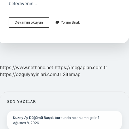
belediyenin…
Asansör
Devamını okuyun
Yorum Bırak
Boşluğu
Neden
Su
Dolar
https://www.nethane.net
https://megaplan.com.tr
https://ozgulyayinlari.com.tr
Sitemap
SIDEBAR
SON YAZILAR
Kuzey Ay Düğümü Başak burcunda ne anlama gelir ?
Ağustos 8, 2026