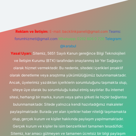
et giriş
betexper
Reklam ve İletişim:
E-mail:
backlinkpaneli@gmail.com
Teams:
forumhizmeti@gmail.com
Whatsapp: 0262 606 0 726
Telegram:
@karabul
Yasal Uyarı:
Sitemiz, 5651 Sayılı Kanun gereğince Bilgi Teknolojileri
ve İletişim Kurumu (BTK) tarafından onaylanmış bir Yer Sağlayıcı
olarak hizmet vermektedir. Bu nedenle, sitedeki içerikleri proaktif
olarak denetleme veya araştırma yükümlülüğümüz bulunmamaktadır.
Ancak, üyelerimiz yazdıkları içeriklerin sorumluluğunu taşımakta olup,
siteye üye olarak bu sorumluluğu kabul etmiş sayılırlar. Bu internet
sitesi, herhangi bir marka, kurum veya şahıs şirketi ile hiçbir bağlantısı
bulunmamaktadır. Sitede yalnızca kendi hazırladığımız makaleler
paylaşılmaktadır. Burada yer alan içerikler haber niteliği taşımamakta
olup, gerçek kurum ve kişiler hakkında paylaşım yapılmamaktadır.
Gerçek kurum ve kişiler ile isim benzerlikleri tamamen tesadüfidir.
Sitemiz, kar amacı gütmeyen ve tamamen ücretsiz bir bilgi paylaşım