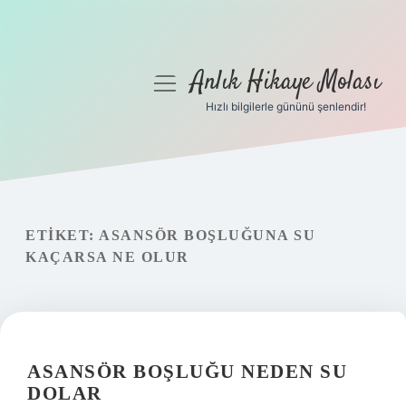
Anlık Hikaye Molası
menüyü
aç
Hızlı bilgilerle gününü şenlendir!
Anasayfa
Gizlilik Politikası
Yasal Uyarı
ETIKET:
ASANSÖR BOŞLUĞUNA SU
KAÇARSA NE OLUR
Hakkımızda
ASANSÖR BOŞLUĞU NEDEN SU
DOLAR