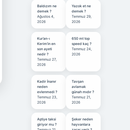
Baldızım ne
Yazok et ne
demek ?
demek ?
Ağustos 4,
Temmuz 29,
2026
2026
Kur’an-ı
650 mt top
Kerim’in en
speed kaç ?
son ayeti
Temmuz 24,
nedir ?
2026
Temmuz 27,
2026
Kadir İnanır
Tavşan
neden
avlamak
evlenmedi ?
günah mıdır ?
Temmuz 23,
Temmuz 21,
2026
2026
Aştiye taksi
Şeker neden
giriyor mu ?
hayvanlara
Temmuz 21,
zarar verir ?