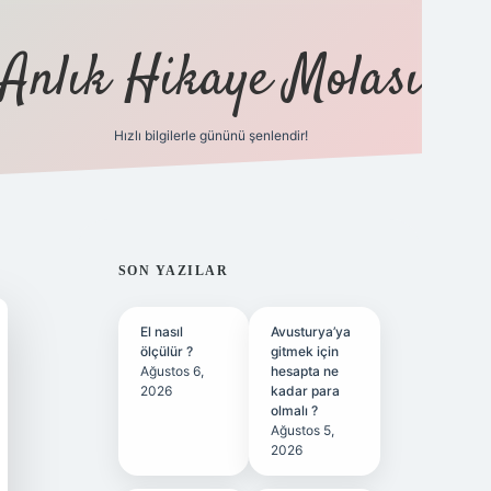
Anlık Hikaye Molası
Hızlı bilgilerle gününü şenlendir!
ilbet yeni giriş
ilbet giriş
gra
SIDEBAR
SON YAZILAR
El nasıl
Avusturya’ya
ölçülür ?
gitmek için
Ağustos 6,
hesapta ne
2026
kadar para
olmalı ?
Ağustos 5,
2026