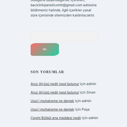
backlinkpanelicomtr@gmail.com
adresine
bildirmeniz halinde, ilgili içerikler yasal
süre içerisinde sitemizden kaldırılacaktır.
Arama
SON YORUMLAR
Aruz ölçüsü nedir nasıl bulunur
için
admin
Aruz ölçüsü nedir nasıl bulunur
için
Sinan
Usul i muhakeme ne demek
için
admin
Usul i muhakeme ne demek
için
Paşa
Çeşmi Bülbül ana maddesi nedir
için
admin