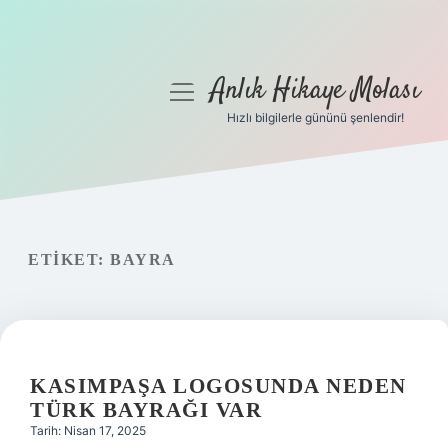
Anlık Hikaye Molası
menüyü
aç
Hızlı bilgilerle gününü şenlendir!
Anasayfa
Gizlilik Politikası
Yasal Uyarı
ETIKET:
BAYRA
Hakkımızda
KASIMPAŞA LOGOSUNDA NEDEN
TÜRK BAYRAĞI VAR
Tarih: Nisan 17, 2025