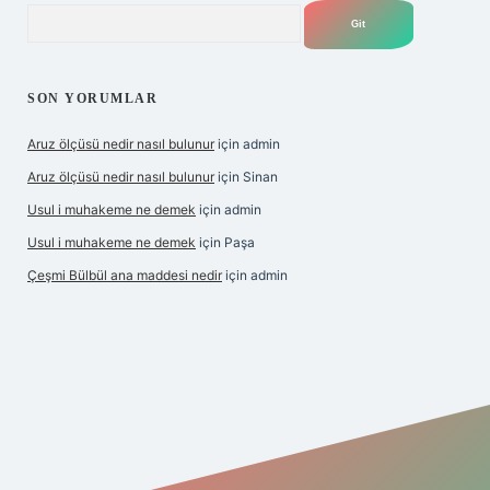
Arama
SON YORUMLAR
Aruz ölçüsü nedir nasıl bulunur
için
admin
Aruz ölçüsü nedir nasıl bulunur
için
Sinan
Usul i muhakeme ne demek
için
admin
Usul i muhakeme ne demek
için
Paşa
Çeşmi Bülbül ana maddesi nedir
için
admin
et giriş
betexper