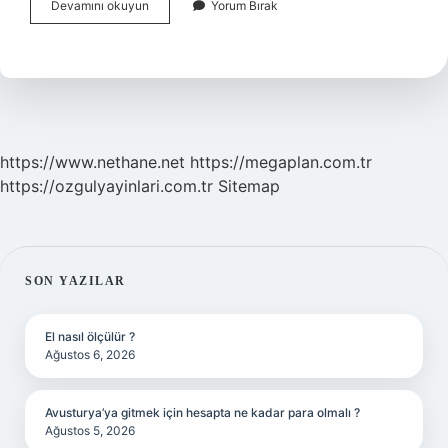
Kasımpaşa
Devamını okuyun
Yorum Bırak
Logosunda
Neden
Türk
Bayrağı
Var
https://www.nethane.net
https://megaplan.com.tr
https://ozgulyayinlari.com.tr
Sitemap
SIDEBAR
SON YAZILAR
El nasıl ölçülür ?
Ağustos 6, 2026
Avusturya’ya gitmek için hesapta ne kadar para olmalı ?
Ağustos 5, 2026