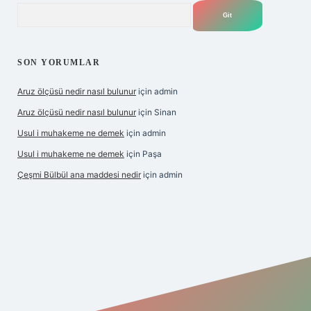
Arama
SON YORUMLAR
Aruz ölçüsü nedir nasıl bulunur
için
admin
Aruz ölçüsü nedir nasıl bulunur
için
Sinan
Usul i muhakeme ne demek
için
admin
Usul i muhakeme ne demek
için
Paşa
Çeşmi Bülbül ana maddesi nedir
için
admin
bet giriş
betexper