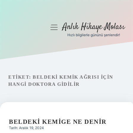
Anlık Hikaye Molası
menüyü
aç
Hızlı bilgilerle gününü şenlendir!
Anasayfa
Gizlilik Politikası
Yasal Uyarı
ETIKET:
BELDEKI KEMIK AĞRISI IÇIN
HANGI DOKTORA GIDILIR
Hakkımızda
BELDEKI KEMIGE NE DENIR
Tarih: Aralık 19, 2024