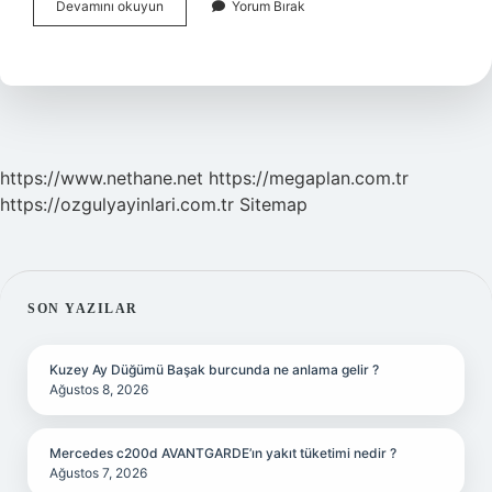
Beldeki
Devamını okuyun
Yorum Bırak
Kemige
Ne
Denir
https://www.nethane.net
https://megaplan.com.tr
https://ozgulyayinlari.com.tr
Sitemap
SIDEBAR
SON YAZILAR
Kuzey Ay Düğümü Başak burcunda ne anlama gelir ?
Ağustos 8, 2026
Mercedes c200d AVANTGARDE’ın yakıt tüketimi nedir ?
Ağustos 7, 2026