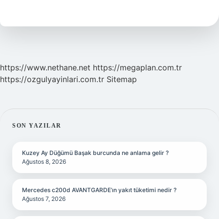
Çocuğu
Var
Mı
https://www.nethane.net
https://megaplan.com.tr
https://ozgulyayinlari.com.tr
Sitemap
SIDEBAR
SON YAZILAR
Kuzey Ay Düğümü Başak burcunda ne anlama gelir ?
Ağustos 8, 2026
Mercedes c200d AVANTGARDE’ın yakıt tüketimi nedir ?
Ağustos 7, 2026