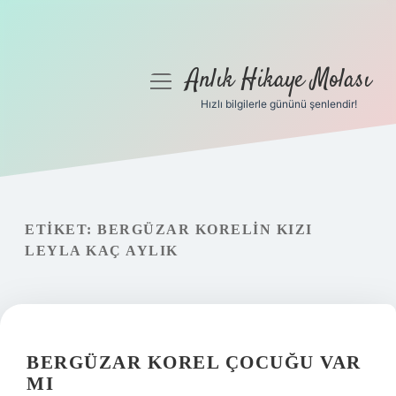
Anlık Hikaye Molası
menüyü
aç
Hızlı bilgilerle gününü şenlendir!
Anasayfa
Gizlilik Politikası
Yasal Uyarı
ETIKET:
BERGÜZAR KORELIN KIZI
LEYLA KAÇ AYLIK
Hakkımızda
BERGÜZAR KOREL ÇOCUĞU VAR
MI