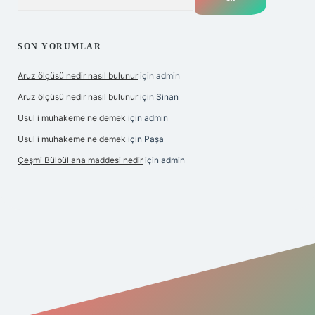
SON YORUMLAR
Aruz ölçüsü nedir nasıl bulunur
için
admin
Aruz ölçüsü nedir nasıl bulunur
için
Sinan
Usul i muhakeme ne demek
için
admin
Usul i muhakeme ne demek
için
Paşa
Çeşmi Bülbül ana maddesi nedir
için
admin
bet giriş
betexper