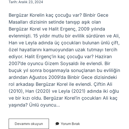
Tarih: Aralık 23, 2024
Bergüzar Korelin kaç çocuğu var? Binbir Gece
Masalları dizisinin setinde tanışıp aşık olan
Bergüzar Korel ve Halit Ergenç, 2009 yılında
evlenmişti. 15 yıldır mutlu bir evlilik sürdüren ve Ali,
Han ve Leyla adında üç çocukları bulunan ünlü çift,
özel hayatlarını kamuoyundan uzak tutmayı tercih
ediyor. Halit Ergenç’in kaç çocuğu var? Haziran
2007’de oyuncu Gizem Soysaldı ile evlendi. Bir
buçuk yıl sonra boşanmayla sonuçlanan bu evliliğin
ardından Ağustos 2009’da Binbir Gece dizisindeki
rol arkadaşı Bergüzar Korel ile evlendi. Çiftin Ali
(2010), Han (2020) ve Leyla (2021) adında iki oğlu
ve bir kızı oldu. Bergüzar Korel’in çocukları Ali kaç
yaşında? Ünlü oyuncu…
Bergüzar
Devamını okuyun
Yorum Bırak
Korel