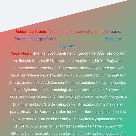
et giriş
betexper
Reklam ve İletişim:
E-mail:
backlinkpaneli@gmail.com
Teams:
forumhizmeti@gmail.com
Whatsapp: 0262 606 0 726
Telegram:
@karabul
Yasal Uyarı:
Sitemiz, 5651 Sayılı Kanun gereğince Bilgi Teknolojileri
ve İletişim Kurumu (BTK) tarafından onaylanmış bir Yer Sağlayıcı
olarak hizmet vermektedir. Bu nedenle, sitedeki içerikleri proaktif
olarak denetleme veya araştırma yükümlülüğümüz bulunmamaktadır.
Ancak, üyelerimiz yazdıkları içeriklerin sorumluluğunu taşımakta olup,
siteye üye olarak bu sorumluluğu kabul etmiş sayılırlar. Bu internet
sitesi, herhangi bir marka, kurum veya şahıs şirketi ile hiçbir bağlantısı
bulunmamaktadır. Sitede yalnızca kendi hazırladığımız makaleler
paylaşılmaktadır. Burada yer alan içerikler haber niteliği taşımamakta
olup, gerçek kurum ve kişiler hakkında paylaşım yapılmamaktadır.
Gerçek kurum ve kişiler ile isim benzerlikleri tamamen tesadüfidir.
Sitemiz, kar amacı gütmeyen ve tamamen ücretsiz bir bilgi paylaşım