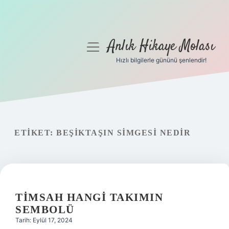
Anlık Hikaye Molası
menüyü
aç
Hızlı bilgilerle gününü şenlendir!
Anasayfa
Gizlilik Politikası
Yasal Uyarı
ETIKET:
BEŞIKTAŞIN SIMGESI NEDIR
Hakkımızda
TIMSAH HANGI TAKIMIN
SEMBOLÜ
Tarih: Eylül 17, 2024