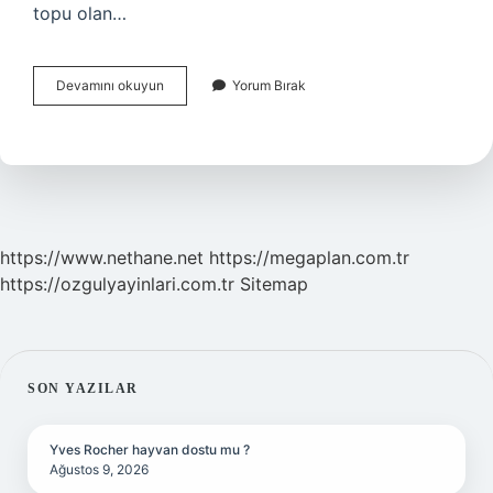
topu olan…
Timsah
Devamını okuyun
Yorum Bırak
Hangi
Takımın
Sembolü
https://www.nethane.net
https://megaplan.com.tr
https://ozgulyayinlari.com.tr
Sitemap
SIDEBAR
SON YAZILAR
Yves Rocher hayvan dostu mu ?
Ağustos 9, 2026