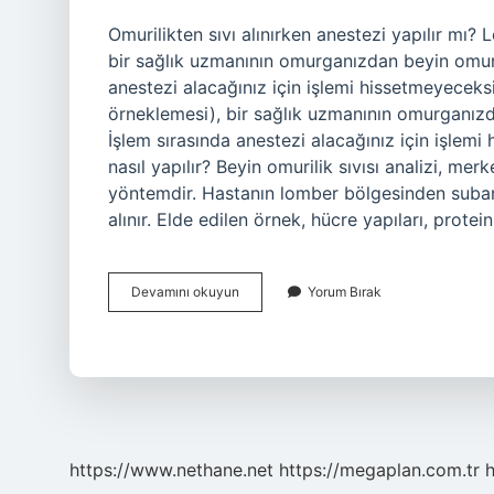
Omurilikten sıvı alınırken anestezi yapılır mı?
bir sağlık uzmanının omurganızdan beyin omurili
anestezi alacağınız için işlemi hissetmeyeceks
örneklemesi), bir sağlık uzmanının omurganızda
İşlem sırasında anestezi alacağınız için işlemi 
nasıl yapılır? Beyin omurilik sıvısı analizi, merk
yöntemdir. Hastanın lomber bölgesinden subara
alınır. Elde edilen örnek, hücre yapıları, protein
Bos
Devamını okuyun
Yorum Bırak
Sıvısı
Alınırken
Anestezi
Yapılır
Mı
https://www.nethane.net
https://megaplan.com.tr
h