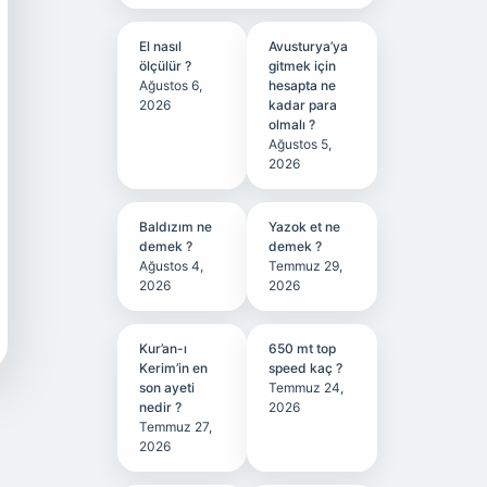
El nasıl
Avusturya’ya
ölçülür ?
gitmek için
Ağustos 6,
hesapta ne
2026
kadar para
olmalı ?
Ağustos 5,
2026
Baldızım ne
Yazok et ne
demek ?
demek ?
Ağustos 4,
Temmuz 29,
2026
2026
Kur’an-ı
650 mt top
Kerim’in en
speed kaç ?
son ayeti
Temmuz 24,
nedir ?
2026
Temmuz 27,
2026