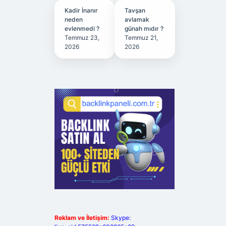
Kadir İnanır
Tavşan
neden
avlamak
evlenmedi ?
günah mıdır ?
Temmuz 23,
Temmuz 21,
2026
2026
Reklam ve İletişim:
Skype: