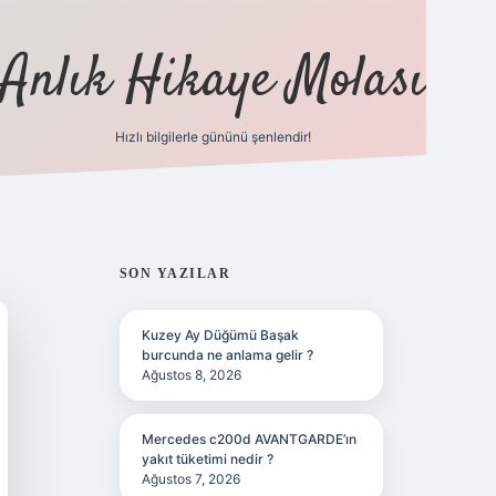
Anlık Hikaye Molası
Hızlı bilgilerle gününü şenlendir!
ilbet yeni giriş
ilbet giriş
gra
SIDEBAR
SON YAZILAR
Kuzey Ay Düğümü Başak
burcunda ne anlama gelir ?
Ağustos 8, 2026
Mercedes c200d AVANTGARDE’ın
yakıt tüketimi nedir ?
Ağustos 7, 2026