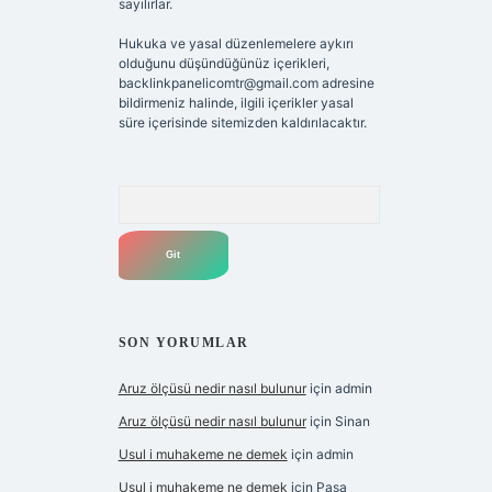
sayılırlar.
Hukuka ve yasal düzenlemelere aykırı
olduğunu düşündüğünüz içerikleri,
backlinkpanelicomtr@gmail.com
adresine
bildirmeniz halinde, ilgili içerikler yasal
süre içerisinde sitemizden kaldırılacaktır.
Arama
SON YORUMLAR
Aruz ölçüsü nedir nasıl bulunur
için
admin
Aruz ölçüsü nedir nasıl bulunur
için
Sinan
Usul i muhakeme ne demek
için
admin
Usul i muhakeme ne demek
için
Paşa