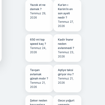
Yazok et ne
Kur’an-ı
demek ?
Kerim’in en
Temmuz 29,
son ayeti
2026
nedir ?
Temmuz 27,
2026
650 mt top
Kadir İnanır
speed kaç ?
neden
Temmuz 24,
evlenmedi ?
2026
Temmuz 23,
2026
Tavşan
Aştiye taksi
avlamak
giriyor mu ?
günah mıdır ?
Temmuz 21,
Temmuz 21,
2026
2026
Şeker neden
Gece yoğurt
hayvanlara
yemenin