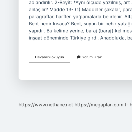
adlandırılır. 2-Beyit: *Aynı ölçüde yazılmış, art
anlaşılır? Madde 13- (1) Maddeler şakalar, para
paragraflar, harfler, yağlamalarla belirlenir. Alf
Bent nedir kısaca? Bent, suyun bir nehir yatağ
yapıdır. Bu kelime yerine, baraj (baraj) kelimes
inşaat döneminde Türkiye girdi. Anadolu’da, barz
Bent
Devamını okuyun
Yorum Bırak
Nedir
Şiir
Örnek
https://www.nethane.net
https://megaplan.com.tr
h