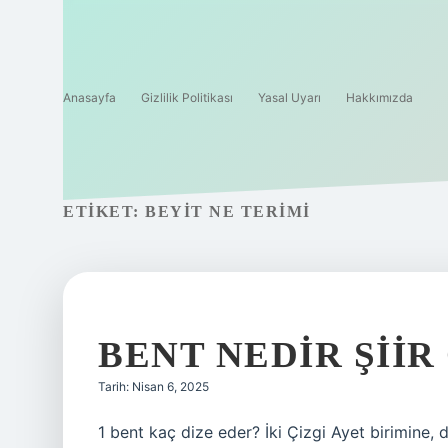
Anasayfa
Gizlilik Politikası
Yasal Uyarı
Hakkımızda
ETIKET:
BEYIT NE TERIMI
BENT NEDIR ŞII
Tarih: Nisan 6, 2025
1 bent kaç dize eder? İki Çizgi Ayet birimine, d