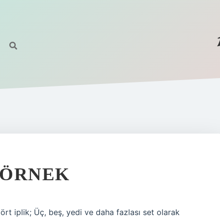
R ÖRNEK
ört iplik; Üç, beş, yedi ve daha fazlası set olarak