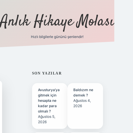
Anlık Hikaye Molası
Hızlı bilgilerle gününü şenlendir!
ilbet yeni giriş
ilbet giriş
gra
SIDEBAR
SON YAZILAR
Avusturya’ya
Baldızım ne
gitmek için
demek ?
hesapta ne
Ağustos 4,
kadar para
2026
olmalı ?
Ağustos 5,
2026