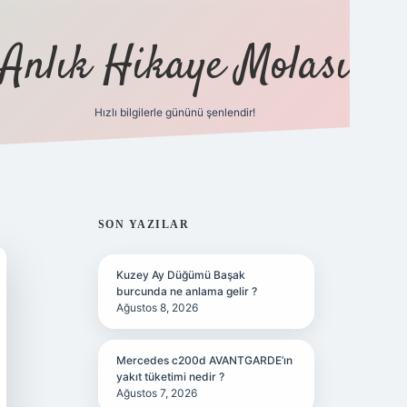
Anlık Hikaye Molası
Hızlı bilgilerle gününü şenlendir!
ilbet yeni giriş
ilbet giriş
grandoperabet giriş
SIDEBAR
SON YAZILAR
Kuzey Ay Düğümü Başak
burcunda ne anlama gelir ?
Ağustos 8, 2026
Mercedes c200d AVANTGARDE’ın
yakıt tüketimi nedir ?
Ağustos 7, 2026