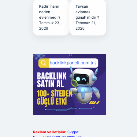
Kadir İnanır
Tavşan
neden
avlamak
evlenmedi ?
günah mıdır ?
Temmuz 23,
Temmuz 21,
2026
2026
Reklam ve İletişim:
Skype: