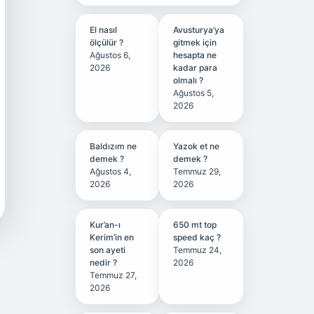
El nasıl
Avusturya’ya
ölçülür ?
gitmek için
Ağustos 6,
hesapta ne
2026
kadar para
olmalı ?
Ağustos 5,
2026
Baldızım ne
Yazok et ne
demek ?
demek ?
Ağustos 4,
Temmuz 29,
2026
2026
Kur’an-ı
650 mt top
Kerim’in en
speed kaç ?
son ayeti
Temmuz 24,
nedir ?
2026
Temmuz 27,
2026