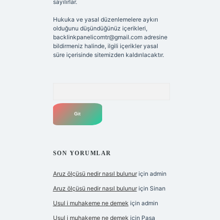
sayılırlar.
Hukuka ve yasal düzenlemelere aykırı
olduğunu düşündüğünüz içerikleri,
backlinkpanelicomtr@gmail.com
adresine
bildirmeniz halinde, ilgili içerikler yasal
süre içerisinde sitemizden kaldırılacaktır.
Arama
SON YORUMLAR
Aruz ölçüsü nedir nasıl bulunur
için
admin
Aruz ölçüsü nedir nasıl bulunur
için
Sinan
Usul i muhakeme ne demek
için
admin
Usul i muhakeme ne demek
için
Paşa