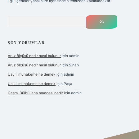
ilgili içerikler yasal süre içerisinde sitemizden kaldırılacaktır.
Arama
SON YORUMLAR
Aruz ölçüsü nedir nasıl bulunur
için
admin
Aruz ölçüsü nedir nasıl bulunur
için
Sinan
Usul i muhakeme ne demek
için
admin
Usul i muhakeme ne demek
için
Paşa
Çeşmi Bülbül ana maddesi nedir
için
admin
bet giriş
grandoperabet giriş
betexper