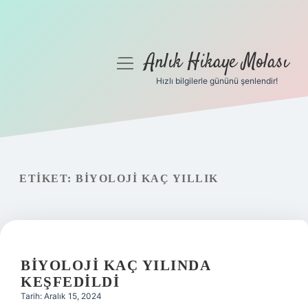
Anlık Hikaye Molası
menüyü
aç
Hızlı bilgilerle gününü şenlendir!
Anasayfa
Gizlilik Politikası
Yasal Uyarı
ETIKET:
BIYOLOJI KAÇ YILLIK
Hakkımızda
BIYOLOJI KAÇ YILINDA
KEŞFEDILDI
Tarih: Aralık 15, 2024