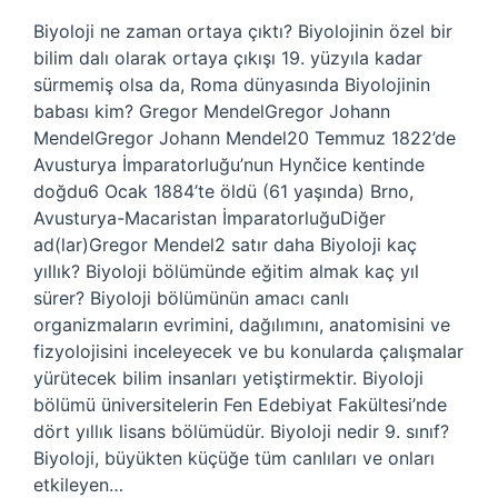
Biyoloji ne zaman ortaya çıktı? Biyolojinin özel bir
bilim dalı olarak ortaya çıkışı 19. yüzyıla kadar
sürmemiş olsa da, Roma dünyasında Biyolojinin
babası kim? Gregor MendelGregor Johann
MendelGregor Johann Mendel20 Temmuz 1822’de
Avusturya İmparatorluğu’nun Hynčice kentinde
doğdu6 Ocak 1884’te öldü (61 yaşında) Brno,
Avusturya-Macaristan İmparatorluğuDiğer
ad(lar)Gregor Mendel2 satır daha Biyoloji kaç
yıllık? Biyoloji bölümünde eğitim almak kaç yıl
sürer? Biyoloji bölümünün amacı canlı
organizmaların evrimini, dağılımını, anatomisini ve
fizyolojisini inceleyecek ve bu konularda çalışmalar
yürütecek bilim insanları yetiştirmektir. Biyoloji
bölümü üniversitelerin Fen Edebiyat Fakültesi’nde
dört yıllık lisans bölümüdür. Biyoloji nedir 9. sınıf?
Biyoloji, büyükten küçüğe tüm canlıları ve onları
etkileyen…