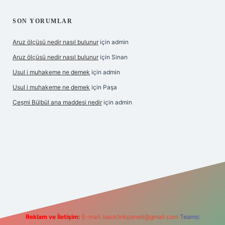
SON YORUMLAR
Aruz ölçüsü nedir nasıl bulunur
için
admin
Aruz ölçüsü nedir nasıl bulunur
için
Sinan
Usul i muhakeme ne demek
için
admin
Usul i muhakeme ne demek
için
Paşa
Çeşmi Bülbül ana maddesi nedir
için
admin
abet giriş
betexper
Reklam ve İletişim:
E-mail:
backlinkpaneli@gmail.com
Teams: