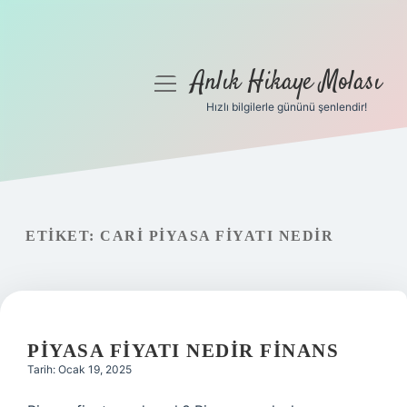
Anlık Hikaye Molası
menüyü
aç
Hızlı bilgilerle gününü şenlendir!
Anasayfa
Gizlilik Politikası
Yasal Uyarı
ETIKET:
CARI PIYASA FIYATI NEDIR
Hakkımızda
PIYASA FIYATI NEDIR FINANS
Tarih: Ocak 19, 2025