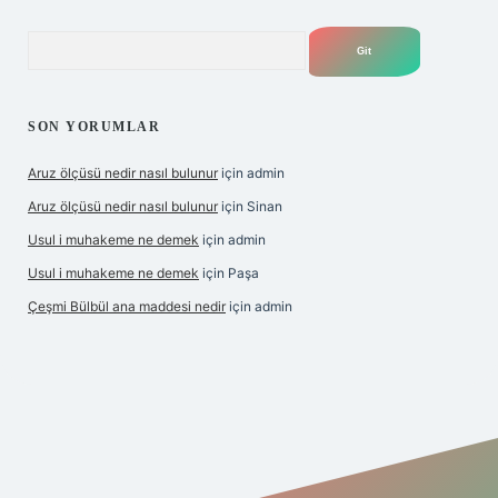
Arama
SON YORUMLAR
Aruz ölçüsü nedir nasıl bulunur
için
admin
Aruz ölçüsü nedir nasıl bulunur
için
Sinan
Usul i muhakeme ne demek
için
admin
Usul i muhakeme ne demek
için
Paşa
Çeşmi Bülbül ana maddesi nedir
için
admin
ş
ilbet giriş
grandoperabet giriş
betexper