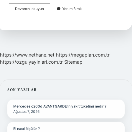
Çevko
Devamını okuyun
Yorum Bırak
Açılımı
Ve
Amacı
Nedir
https://www.nethane.net
https://megaplan.com.tr
https://ozgulyayinlari.com.tr
Sitemap
SIDEBAR
SON YAZILAR
Mercedes c200d AVANTGARDE’ın yakıt tüketimi nedir ?
Ağustos 7, 2026
El nasıl ölçülür ?