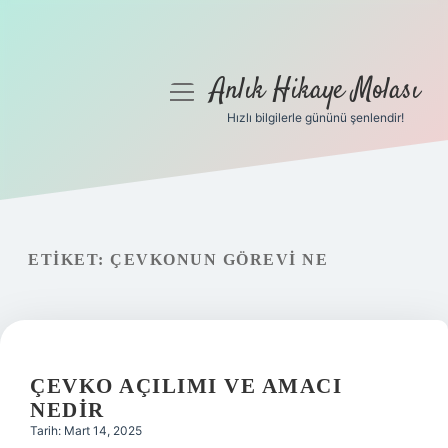
Anlık Hikaye Molası
menüyü
aç
Hızlı bilgilerle gününü şenlendir!
Anasayfa
Gizlilik Politikası
Yasal Uyarı
ETIKET:
ÇEVKONUN GÖREVI NE
Hakkımızda
ÇEVKO AÇILIMI VE AMACI
NEDIR
Tarih: Mart 14, 2025