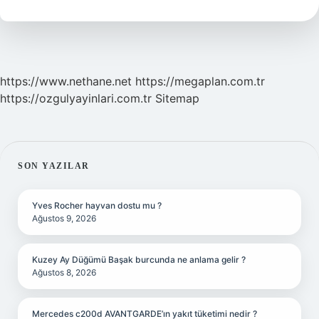
Kullanılır
https://www.nethane.net
https://megaplan.com.tr
https://ozgulyayinlari.com.tr
Sitemap
SIDEBAR
SON YAZILAR
Yves Rocher hayvan dostu mu ?
Ağustos 9, 2026
Kuzey Ay Düğümü Başak burcunda ne anlama gelir ?
Ağustos 8, 2026
Mercedes c200d AVANTGARDE’ın yakıt tüketimi nedir ?