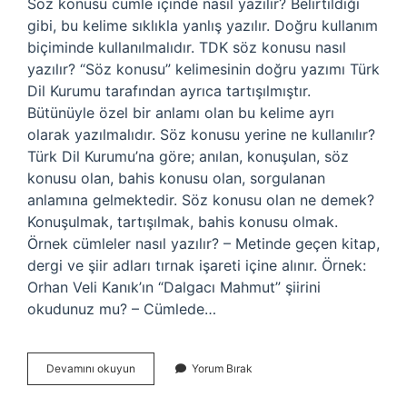
Söz konusu cümle içinde nasıl yazılır? Belirtildiği
gibi, bu kelime sıklıkla yanlış yazılır. Doğru kullanım
biçiminde kullanılmalıdır. TDK söz konusu nasıl
yazılır? “Söz konusu” kelimesinin doğru yazımı Türk
Dil Kurumu tarafından ayrıca tartışılmıştır.
Bütünüyle özel bir anlamı olan bu kelime ayrı
olarak yazılmalıdır. Söz konusu yerine ne kullanılır?
Türk Dil Kurumu’na göre; anılan, konuşulan, söz
konusu olan, bahis konusu olan, sorgulanan
anlamına gelmektedir. Söz konusu olan ne demek?
Konuşulmak, tartışılmak, bahis konusu olmak.
Örnek cümleler nasıl yazılır? – Metinde geçen kitap,
dergi ve şiir adları tırnak işareti içine alınır. Örnek:
Orhan Veli Kanık’ın “Dalgacı Mahmut” şiirini
okudunuz mu? – Cümlede…
Söz
Devamını okuyun
Yorum Bırak
Konusu
Nasıl