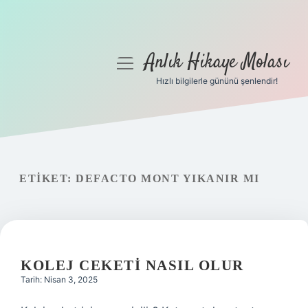
Anlık Hikaye Molası
menüyü
aç
Hızlı bilgilerle gününü şenlendir!
Anasayfa
Gizlilik Politikası
Yasal Uyarı
ETIKET:
DEFACTO MONT YIKANIR MI
Hakkımızda
KOLEJ CEKETI NASIL OLUR
Tarih: Nisan 3, 2025