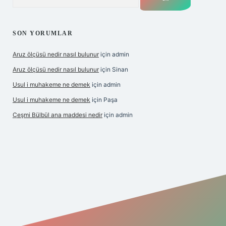
SON YORUMLAR
Aruz ölçüsü nedir nasıl bulunur
için
admin
Aruz ölçüsü nedir nasıl bulunur
için
Sinan
Usul i muhakeme ne demek
için
admin
Usul i muhakeme ne demek
için
Paşa
Çeşmi Bülbül ana maddesi nedir
için
admin
bet giriş
grandoperabet giriş
betexper