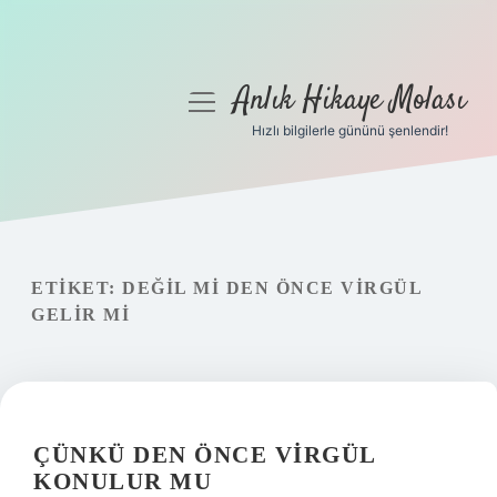
Anlık Hikaye Molası
menüyü
aç
Hızlı bilgilerle gününü şenlendir!
Anasayfa
Gizlilik Politikası
Yasal Uyarı
ETIKET:
DEĞIL MI DEN ÖNCE VIRGÜL
GELIR MI
Hakkımızda
ÇÜNKÜ DEN ÖNCE VIRGÜL
KONULUR MU