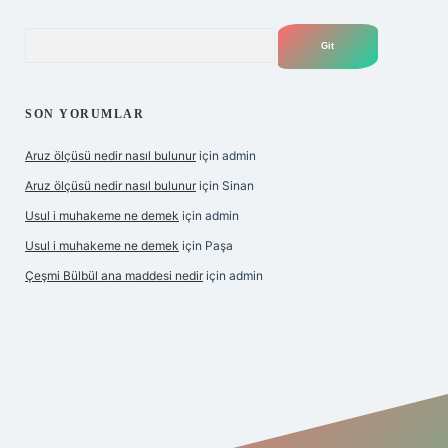
Arama
SON YORUMLAR
Aruz ölçüsü nedir nasıl bulunur
için
admin
Aruz ölçüsü nedir nasıl bulunur
için
Sinan
Usul i muhakeme ne demek
için
admin
Usul i muhakeme ne demek
için
Paşa
Çeşmi Bülbül ana maddesi nedir
için
admin
et giriş
betexper