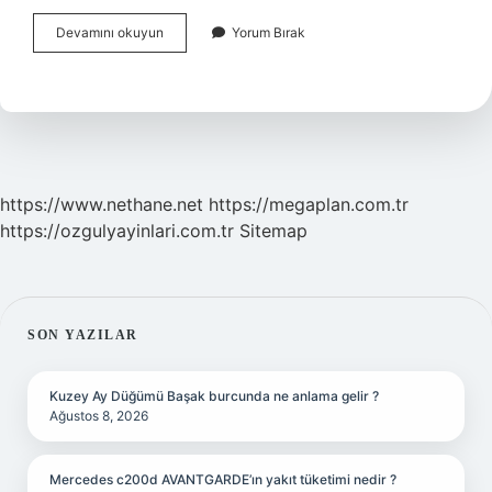
Çünkü
Devamını okuyun
Yorum Bırak
Den
Önce
Virgül
Konulur
Mu
https://www.nethane.net
https://megaplan.com.tr
https://ozgulyayinlari.com.tr
Sitemap
SIDEBAR
SON YAZILAR
Kuzey Ay Düğümü Başak burcunda ne anlama gelir ?
Ağustos 8, 2026
Mercedes c200d AVANTGARDE’ın yakıt tüketimi nedir ?