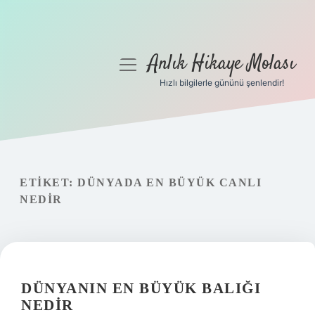
Anlık Hikaye Molası
menüyü
aç
Hızlı bilgilerle gününü şenlendir!
Anasayfa
Gizlilik Politikası
Yasal Uyarı
ETIKET:
DÜNYADA EN BÜYÜK CANLI
NEDIR
Hakkımızda
DÜNYANIN EN BÜYÜK BALIĞI
NEDIR