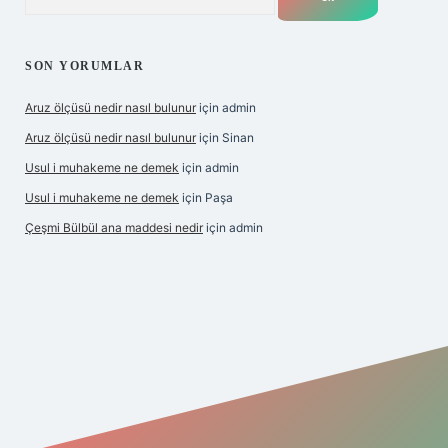
SON YORUMLAR
Aruz ölçüsü nedir nasıl bulunur
için
admin
Aruz ölçüsü nedir nasıl bulunur
için
Sinan
Usul i muhakeme ne demek
için
admin
Usul i muhakeme ne demek
için
Paşa
Çeşmi Bülbül ana maddesi nedir
için
admin
rabet giriş
betexper