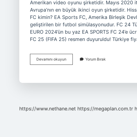
Amerikan video oyunu şirketidir. Mayıs 2020 it
Avrupa’nın en büyük ikinci oyun şirketidir. Hi
FC kimin? EA Sports FC, Amerika Birleşik Devl
geliştirilen bir futbol simülasyonudur. FC 24 Tür
EURO 2024’ün bu yaz EA SPORTS FC 24’e ücre
FC 25 (FIFA 25) resmen duyuruldu! Türkiye f
Fc
Devamını okuyun
Yorum Bırak
24
Hangi
Ülkenin
https://www.nethane.net
https://megaplan.com.tr
h