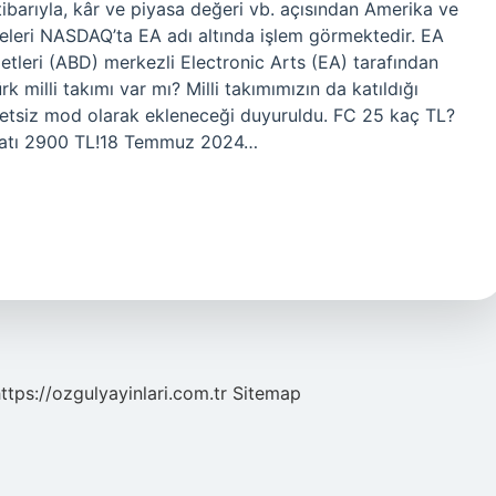
ibarıyla, kâr ve piyasa değeri vb. açısından Amerika ve
sseleri NASDAQ’ta EA adı altında işlem görmektedir. EA
etleri (ABD) merkezli Electronic Arts (EA) tarafından
k milli takımı var mı? Milli takımımızın da katıldığı
tsiz mod olarak ekleneceği duyuruldu. FC 25 kaç TL?
iyatı 2900 TL!18 Temmuz 2024…
ttps://ozgulyayinlari.com.tr
Sitemap