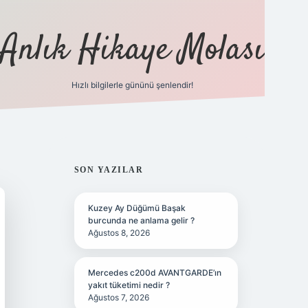
Anlık Hikaye Molası
Hızlı bilgilerle gününü şenlendir!
ilbet yeni giriş
ilbet giriş
grandoperabet giriş
SIDEBAR
SON YAZILAR
Kuzey Ay Düğümü Başak
burcunda ne anlama gelir ?
Ağustos 8, 2026
Mercedes c200d AVANTGARDE’ın
yakıt tüketimi nedir ?
Ağustos 7, 2026