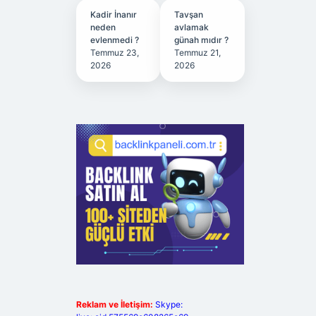
Kadir İnanır
Tavşan
neden
avlamak
evlenmedi ?
günah mıdır ?
Temmuz 23,
Temmuz 21,
2026
2026
Reklam ve İletişim:
Skype: