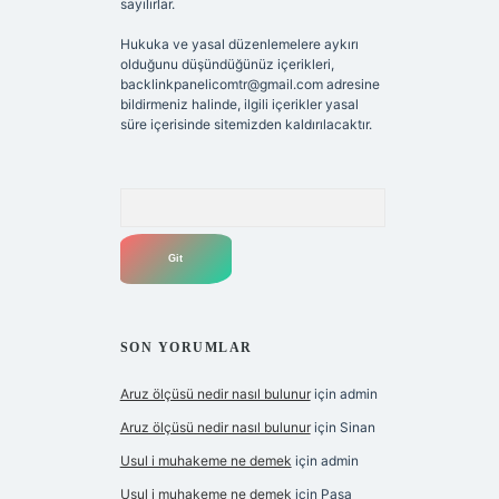
sayılırlar.
Hukuka ve yasal düzenlemelere aykırı
olduğunu düşündüğünüz içerikleri,
backlinkpanelicomtr@gmail.com
adresine
bildirmeniz halinde, ilgili içerikler yasal
süre içerisinde sitemizden kaldırılacaktır.
Arama
SON YORUMLAR
Aruz ölçüsü nedir nasıl bulunur
için
admin
Aruz ölçüsü nedir nasıl bulunur
için
Sinan
Usul i muhakeme ne demek
için
admin
Usul i muhakeme ne demek
için
Paşa