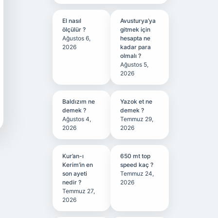
El nasıl
Avusturya’ya
ölçülür ?
gitmek için
Ağustos 6,
hesapta ne
2026
kadar para
olmalı ?
Ağustos 5,
2026
Baldızım ne
Yazok et ne
demek ?
demek ?
Ağustos 4,
Temmuz 29,
2026
2026
Kur’an-ı
650 mt top
Kerim’in en
speed kaç ?
son ayeti
Temmuz 24,
nedir ?
2026
Temmuz 27,
2026