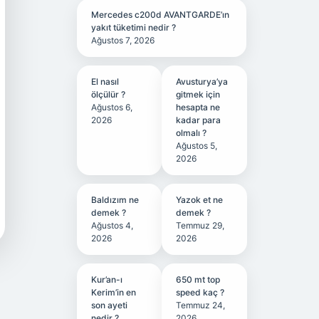
Mercedes c200d AVANTGARDE’ın
yakıt tüketimi nedir ?
Ağustos 7, 2026
El nasıl
Avusturya’ya
ölçülür ?
gitmek için
Ağustos 6,
hesapta ne
2026
kadar para
olmalı ?
Ağustos 5,
2026
Baldızım ne
Yazok et ne
demek ?
demek ?
Ağustos 4,
Temmuz 29,
2026
2026
Kur’an-ı
650 mt top
Kerim’in en
speed kaç ?
son ayeti
Temmuz 24,
nedir ?
2026