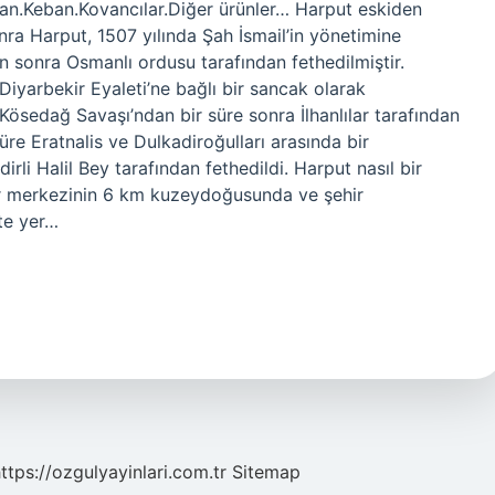
an.Keban.Kovancılar.Diğer ürünler… Harput eskiden
a Harput, 1507 yılında Şah İsmail’in yönetimine
en sonra Osmanlı ordusu tarafından fethedilmiştir.
iyarbekir Eyaleti’ne bağlı bir sancak olarak
? Kösedağ Savaşı’ndan bir süre sonra İlhanlılar tarafından
süre Eratnalis ve Dulkadiroğulları arasında bir
li Halil Bey tarafından fethedildi. Harput nasıl bir
hir merkezinin 6 km kuzeydoğusunda ve şehir
te yer…
ttps://ozgulyayinlari.com.tr
Sitemap