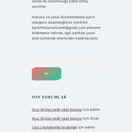
olarak bu sorumluluğu kabul etmiş
sayılırlar.
Hukuka ve yasal düzenlemelere aykırı
olduğunu düşündüğünüz içerikleri,
backlinkpanelicomtr@gmail.com
adresine
bildirmeniz halinde, ilgili içerikler yasal
süre içerisinde sitemizden kaldırılacaktır.
Arama
SON YORUMLAR
Aruz ölçüsü nedir nasıl bulunur
için
admin
Aruz ölçüsü nedir nasıl bulunur
için
Sinan
Usul i muhakeme ne demek
için
admin