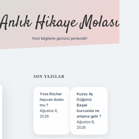
Anlık Hikaye Molası
Hızlı bilgilerle gününü şenlendir!
ilbet yeni giriş
ilbet giriş
grandoperabet giriş
SIDEBAR
SON YAZILAR
Yves Rocher
Kuzey Ay
hayvan dostu
Düğümü
mu ?
Başak
Ağustos 9,
burcunda ne
2026
anlama gelir ?
Ağustos 8,
2026