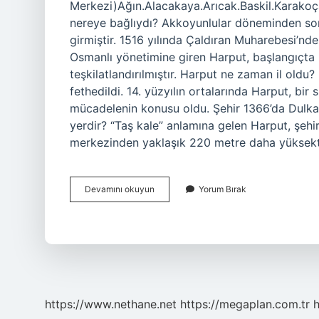
Merkezi)Ağın.Alacakaya.Arıcak.Baskil.Karakoç
nereye bağlıydı? Akkoyunlular döneminden sonr
girmiştir. 1516 yılında Çaldıran Muharebesi’nd
Osmanlı yönetimine giren Harput, başlangıçta D
teşkilatlandırılmıştır. Harput ne zaman il oldu
fethedildi. 14. yüzyılın ortalarında Harput, bir 
mücadelenin konusu oldu. Şehir 1366’da Dulkadir
yerdir? “Taş kale” anlamına gelen Harput, şe
merkezinden yaklaşık 220 metre daha yüksek
Harput
Devamını okuyun
Yorum Bırak
Ilçe
Mi
https://www.nethane.net
https://megaplan.com.tr
h