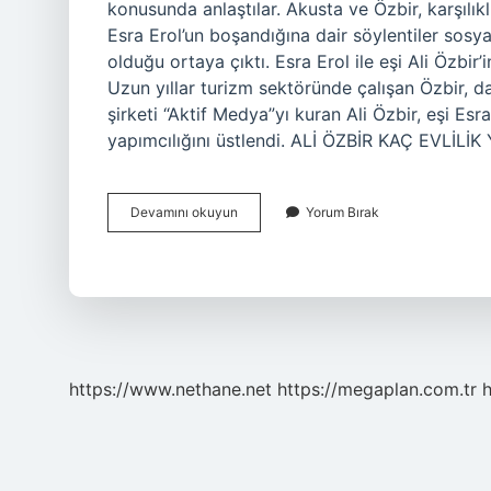
konusunda anlaştılar. Akusta ve Özbir, karşılık
Esra Erol’un boşandığına dair söylentiler sos
olduğu ortaya çıktı. Esra Erol ile eşi Ali Özbir’
Uzun yıllar turizm sektöründe çalışan Özbir, 
şirketi “Aktif Medya”yı kuran Ali Özbir, eşi Es
yapımcılığını üstlendi. ALİ ÖZBİR KAÇ EVLİLİK 
Esra
Devamını okuyun
Yorum Bırak
Erol
Eşi
Ali
Den
Ayrıldı
Mı
https://www.nethane.net
https://megaplan.com.tr
h