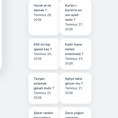
Yazok et ne
Kur’an-ı
demek ?
Kerim’in en
Temmuz 29,
son ayeti
2026
nedir ?
Temmuz 27,
2026
650 mt top
Kadir İnanır
speed kaç ?
neden
Temmuz 24,
evlenmedi ?
2026
Temmuz 23,
2026
Tavşan
Aştiye taksi
avlamak
giriyor mu ?
günah mıdır ?
Temmuz 21,
Temmuz 21,
2026
2026
Şeker neden
Gece yoğurt
hayvanlara
yemenin