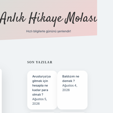
Anlık Hikaye Molası
Hızlı bilgilerle gününü şenlendir!
ilbet yeni giriş
ilbet giriş
grandoperabet giriş
SIDEBAR
SON YAZILAR
Avusturya’ya
Baldızım ne
gitmek için
demek ?
hesapta ne
Ağustos 4,
kadar para
2026
olmalı ?
Ağustos 5,
2026