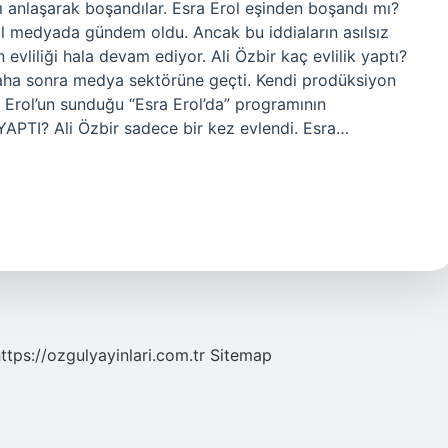
lı anlaşarak boşandılar. Esra Erol eşinden boşandı mı?
yal medyada gündem oldu. Ancak bu iddiaların asılsız
in evliliği hala devam ediyor. Ali Özbir kaç evlilik yaptı?
daha sonra medya sektörüne geçti. Kendi prodüksiyon
ra Erol’un sunduğu “Esra Erol’da” programının
YAPTI? Ali Özbir sadece bir kez evlendi. Esra…
ttps://ozgulyayinlari.com.tr
Sitemap