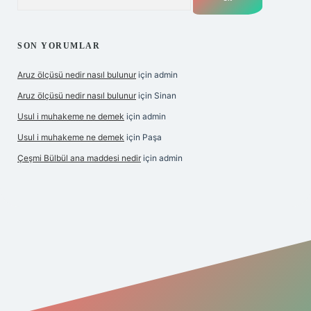
SON YORUMLAR
Aruz ölçüsü nedir nasıl bulunur
için
admin
Aruz ölçüsü nedir nasıl bulunur
için
Sinan
Usul i muhakeme ne demek
için
admin
Usul i muhakeme ne demek
için
Paşa
Çeşmi Bülbül ana maddesi nedir
için
admin
abet giriş
betexper