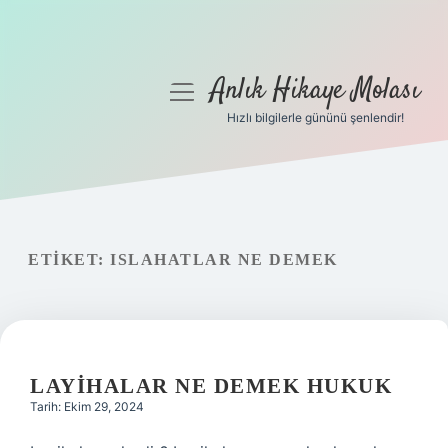
Anlık Hikaye Molası
menüyü
aç
Hızlı bilgilerle gününü şenlendir!
Anasayfa
Gizlilik Politikası
Yasal Uyarı
ETIKET:
ISLAHATLAR NE DEMEK
Hakkımızda
LAYIHALAR NE DEMEK HUKUK
Tarih: Ekim 29, 2024