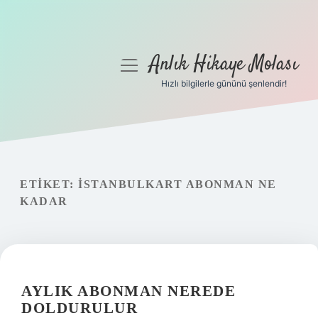
Anlık Hikaye Molası
menüyü
aç
Hızlı bilgilerle gününü şenlendir!
Anasayfa
Gizlilik Politikası
Yasal Uyarı
ETIKET:
İSTANBULKART ABONMAN NE
KADAR
Hakkımızda
AYLIK ABONMAN NEREDE
DOLDURULUR