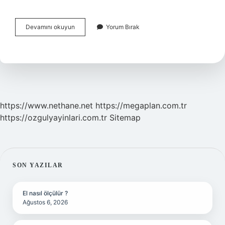
Aylık
Devamını okuyun
Yorum Bırak
Abonman
Nerede
Doldurulur
https://www.nethane.net
https://megaplan.com.tr
https://ozgulyayinlari.com.tr
Sitemap
SIDEBAR
SON YAZILAR
El nasıl ölçülür ?
Ağustos 6, 2026