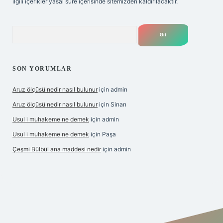
ilgili içerikler yasal süre içerisinde sitemizden kaldırılacaktır.
Arama
SON YORUMLAR
Aruz ölçüsü nedir nasıl bulunur
için
admin
Aruz ölçüsü nedir nasıl bulunur
için
Sinan
Usul i muhakeme ne demek
için
admin
Usul i muhakeme ne demek
için
Paşa
Çeşmi Bülbül ana maddesi nedir
için
admin
lbet giriş
grandoperabet giriş
betexper