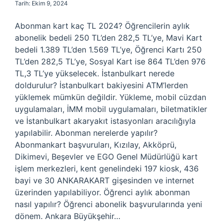
Tarih: Ekim 9, 2024
Abonman kart kaç TL 2024? Öğrencilerin aylık
abonelik bedeli 250 TL’den 282,5 TL’ye, Mavi Kart
bedeli 1.389 TL’den 1.569 TL’ye, Öğrenci Kartı 250
TL’den 282,5 TL’ye, Sosyal Kart ise 864 TL’den 976
TL,3 TL’ye yükselecek. İstanbulkart nerede
doldurulur? İstanbulkart bakiyesini ATM’lerden
yüklemek mümkün değildir. Yükleme, mobil cüzdan
uygulamaları, İMM mobil uygulamaları, biletmatikler
ve İstanbulkart akaryakıt istasyonları aracılığıyla
yapılabilir. Abonman nerelerde yapılır?
Abonmankart başvuruları, Kızılay, Akköprü,
Dikimevi, Beşevler ve EGO Genel Müdürlüğü kart
işlem merkezleri, kent genelindeki 197 kiosk, 436
bayi ve 30 ANKARAKART gişesinden ve internet
üzerinden yapılabiliyor. Öğrenci aylık abonman
nasıl yapılır? Öğrenci abonelik başvurularında yeni
dönem. Ankara Büyükşehir…