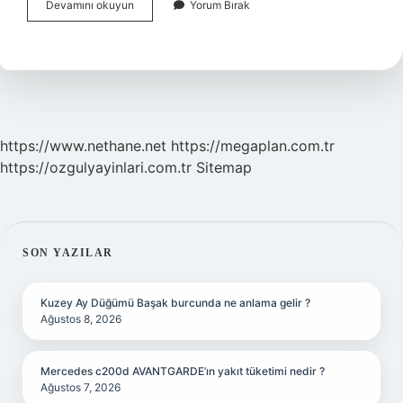
Renk
Devamını okuyun
Yorum Bırak
Körü
Kırmızıyı
Ne
Renk
Görür
https://www.nethane.net
https://megaplan.com.tr
https://ozgulyayinlari.com.tr
Sitemap
SIDEBAR
SON YAZILAR
Kuzey Ay Düğümü Başak burcunda ne anlama gelir ?
Ağustos 8, 2026
Mercedes c200d AVANTGARDE’ın yakıt tüketimi nedir ?
Ağustos 7, 2026