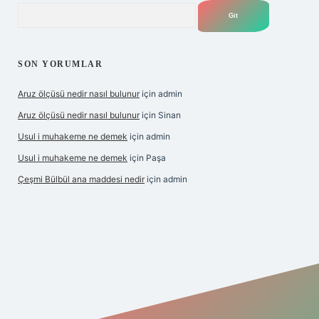
Arama
SON YORUMLAR
Aruz ölçüsü nedir nasıl bulunur
için
admin
Aruz ölçüsü nedir nasıl bulunur
için
Sinan
Usul i muhakeme ne demek
için
admin
Usul i muhakeme ne demek
için
Paşa
Çeşmi Bülbül ana maddesi nedir
için
admin
et giriş
betexper