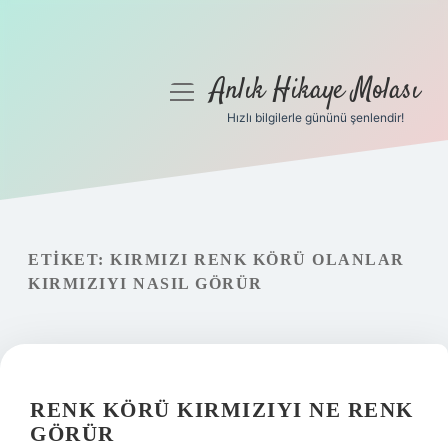
Anlık Hikaye Molası
menüyü
aç
Hızlı bilgilerle gününü şenlendir!
Anasayfa
Gizlilik Politikası
Yasal Uyarı
ETIKET:
KIRMIZI RENK KÖRÜ OLANLAR
KIRMIZIYI NASIL GÖRÜR
Hakkımızda
RENK KÖRÜ KIRMIZIYI NE RENK
GÖRÜR