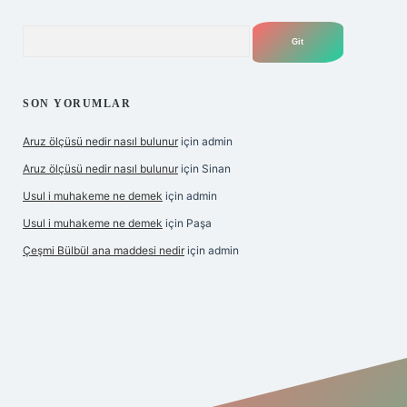
Arama
SON YORUMLAR
Aruz ölçüsü nedir nasıl bulunur
için
admin
Aruz ölçüsü nedir nasıl bulunur
için
Sinan
Usul i muhakeme ne demek
için
admin
Usul i muhakeme ne demek
için
Paşa
Çeşmi Bülbül ana maddesi nedir
için
admin
et giriş
betexper