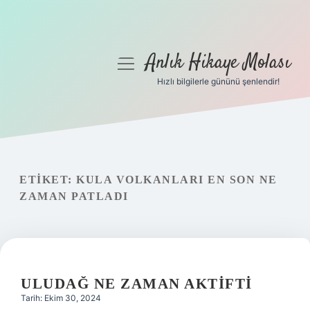
Anlık Hikaye Molası
menüyü
aç
Hızlı bilgilerle gününü şenlendir!
Anasayfa
Gizlilik Politikası
Yasal Uyarı
ETIKET:
KULA VOLKANLARI EN SON NE
ZAMAN PATLADI
Hakkımızda
ULUDAĞ NE ZAMAN AKTIFTI
Tarih: Ekim 30, 2024