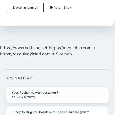
Uludağ
Devamını okuyun
Yorum Bırak
Ne
Zaman
Aktifti
https://www.nethane.net
https://megaplan.com.tr
https://ozgulyayinlari.com.tr
Sitemap
SIDEBAR
SON YAZILAR
Yves Rocher hayvan dostu mu ?
Ağustos 9, 2026
Kuzey Ay Düğümü Başak burcunda ne anlama gelir ?