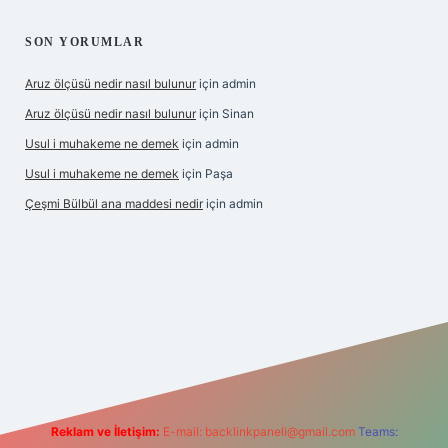
SON YORUMLAR
Aruz ölçüsü nedir nasıl bulunur
için
admin
Aruz ölçüsü nedir nasıl bulunur
için
Sinan
Usul i muhakeme ne demek
için
admin
Usul i muhakeme ne demek
için
Paşa
Çeşmi Bülbül ana maddesi nedir
için
admin
bet giriş
grandoperabet giriş
betexper
Reklam ve İletişim:
E-mail:
backlinkpaneli@gmail.com
Teams: