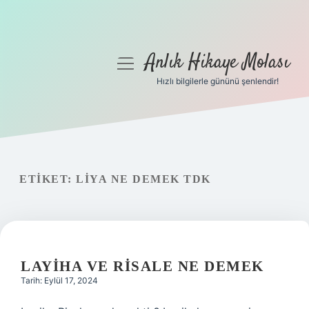
Anlık Hikaye Molası
menüyü
aç
Hızlı bilgilerle gününü şenlendir!
Anasayfa
Gizlilik Politikası
Yasal Uyarı
ETIKET:
LIYA NE DEMEK TDK
Hakkımızda
LAYIHA VE RISALE NE DEMEK
Tarih: Eylül 17, 2024