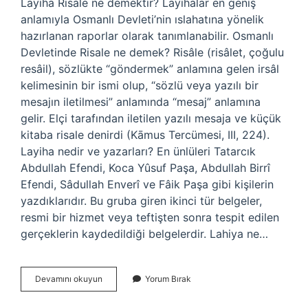
Layiha Risale ne demektir? Layihalar en geniş
anlamıyla Osmanlı Devleti’nin ıslahatına yönelik
hazırlanan raporlar olarak tanımlanabilir. Osmanlı
Devletinde Risale ne demek? Risâle (risâlet, çoğulu
resâil), sözlükte “göndermek” anlamına gelen irsâl
kelimesinin bir ismi olup, “sözlü veya yazılı bir
mesajın iletilmesi” anlamında “mesaj” anlamına
gelir. Elçi tarafından iletilen yazılı mesaja ve küçük
kitaba risale denirdi (Kāmus Tercümesi, III, 224).
Layiha nedir ve yazarları? En ünlüleri Tatarcık
Abdullah Efendi, Koca Yûsuf Paşa, Abdullah Birrî
Efendi, Sâdullah Enverî ve Fâik Paşa gibi kişilerin
yazdıklarıdır. Bu gruba giren ikinci tür belgeler,
resmi bir hizmet veya teftişten sonra tespit edilen
gerçeklerin kaydedildiği belgelerdir. Lahiya ne…
Layiha
Devamını okuyun
Yorum Bırak
Ve
Risale