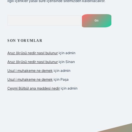
ilgili içerikler yasal süre içerisinde sitemizden kaldırılacaktır.
Arama
SON YORUMLAR
Aruz ölçüsü nedir nasıl bulunur
için
admin
Aruz ölçüsü nedir nasıl bulunur
için
Sinan
Usul i muhakeme ne demek
için
admin
Usul i muhakeme ne demek
için
Paşa
Çeşmi Bülbül ana maddesi nedir
için
admin
bet giriş
betexper