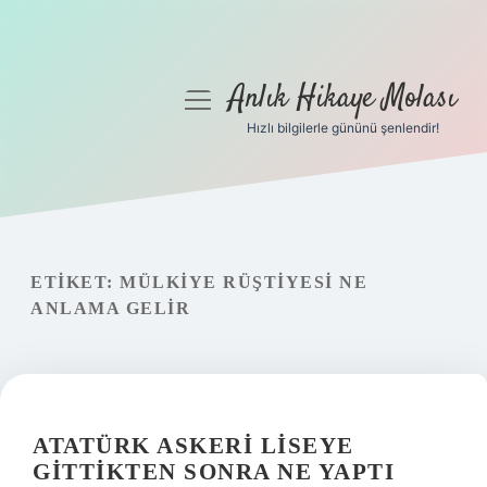
Anlık Hikaye Molası
menüyü
aç
Hızlı bilgilerle gününü şenlendir!
Anasayfa
Gizlilik Politikası
Yasal Uyarı
ETIKET:
MÜLKIYE RÜŞTIYESI NE
ANLAMA GELIR
Hakkımızda
ATATÜRK ASKERI LISEYE
GITTIKTEN SONRA NE YAPTI