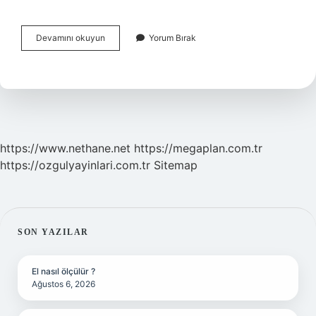
Atatürk
Devamını okuyun
Yorum Bırak
Askeri
Liseye
Gittikten
Sonra
Ne
Yaptı
https://www.nethane.net
https://megaplan.com.tr
https://ozgulyayinlari.com.tr
Sitemap
SIDEBAR
SON YAZILAR
El nasıl ölçülür ?
Ağustos 6, 2026