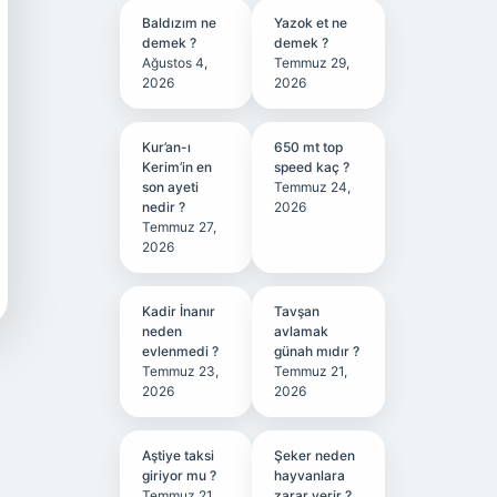
Baldızım ne
Yazok et ne
demek ?
demek ?
Ağustos 4,
Temmuz 29,
2026
2026
Kur’an-ı
650 mt top
Kerim’in en
speed kaç ?
son ayeti
Temmuz 24,
nedir ?
2026
Temmuz 27,
2026
Kadir İnanır
Tavşan
neden
avlamak
evlenmedi ?
günah mıdır ?
Temmuz 23,
Temmuz 21,
2026
2026
Aştiye taksi
Şeker neden
giriyor mu ?
hayvanlara
Temmuz 21,
zarar verir ?