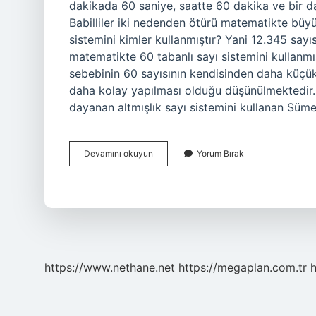
dakikada 60 saniye, saatte 60 dakika ve bir d
Babilliler iki nedenden ötürü matematikte büyü
sistemini kimler kullanmıştır? Yani 12.345 sayısı
matematikte 60 tabanlı sayı sistemini kullanmış
sebebinin 60 sayısının kendisinden daha küçük 
daha kolay yapılması olduğu düşünülmektedir. S
dayanan altmışlık sayı sistemini kullanan Süme
60
Devamını okuyun
Yorum Bırak
Lik
Sayı
Sistemi
Nedir
https://www.nethane.net
https://megaplan.com.tr
h