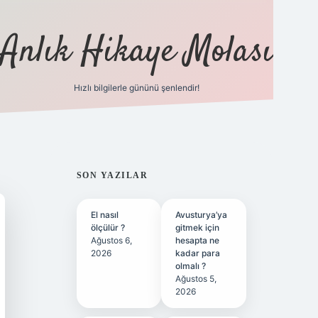
Anlık Hikaye Molası
Hızlı bilgilerle gününü şenlendir!
ilbet yeni giriş
ilbet giriş
gra
SIDEBAR
SON YAZILAR
El nasıl
Avusturya’ya
ölçülür ?
gitmek için
Ağustos 6,
hesapta ne
2026
kadar para
olmalı ?
Ağustos 5,
2026