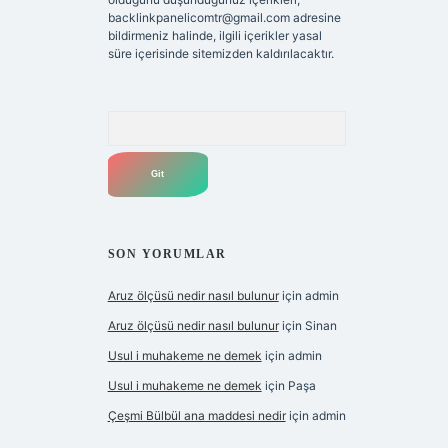
backlinkpanelicomtr@gmail.com
adresine
bildirmeniz halinde, ilgili içerikler yasal
süre içerisinde sitemizden kaldırılacaktır.
Arama
SON YORUMLAR
Aruz ölçüsü nedir nasıl bulunur
için
admin
Aruz ölçüsü nedir nasıl bulunur
için
Sinan
Usul i muhakeme ne demek
için
admin
Usul i muhakeme ne demek
için
Paşa
Çeşmi Bülbül ana maddesi nedir
için
admin