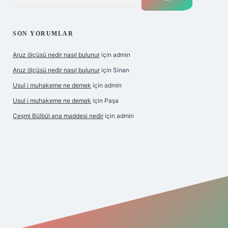
SON YORUMLAR
Aruz ölçüsü nedir nasıl bulunur
için
admin
Aruz ölçüsü nedir nasıl bulunur
için
Sinan
Usul i muhakeme ne demek
için
admin
Usul i muhakeme ne demek
için
Paşa
Çeşmi Bülbül ana maddesi nedir
için
admin
et giriş
betexper