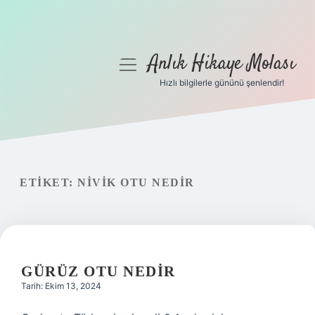
Anlık Hikaye Molası
menüyü
aç
Hızlı bilgilerle gününü şenlendir!
Anasayfa
Gizlilik Politikası
Yasal Uyarı
ETIKET:
NIVIK OTU NEDIR
Hakkımızda
GÜRÜZ OTU NEDIR
Tarih: Ekim 13, 2024