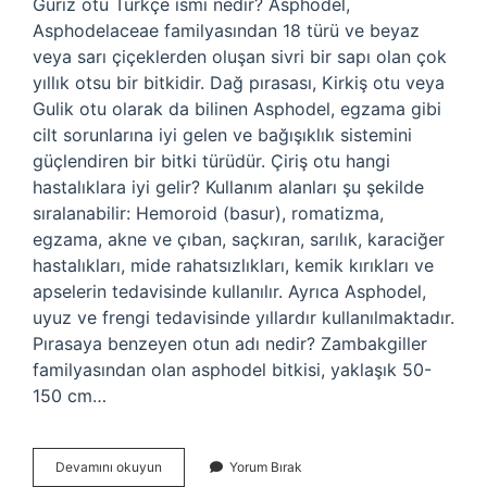
Guriz otu Türkçe ismi nedir? Asphodel,
Asphodelaceae familyasından 18 türü ve beyaz
veya sarı çiçeklerden oluşan sivri bir sapı olan çok
yıllık otsu bir bitkidir. Dağ pırasası, Kirkiş otu veya
Gulik otu olarak da bilinen Asphodel, egzama gibi
cilt sorunlarına iyi gelen ve bağışıklık sistemini
güçlendiren bir bitki türüdür. Çiriş otu hangi
hastalıklara iyi gelir? Kullanım alanları şu şekilde
sıralanabilir: Hemoroid (basur), romatizma,
egzama, akne ve çıban, saçkıran, sarılık, karaciğer
hastalıkları, mide rahatsızlıkları, kemik kırıkları ve
apselerin tedavisinde kullanılır. Ayrıca Asphodel,
uyuz ve frengi tedavisinde yıllardır kullanılmaktadır.
Pırasaya benzeyen otun adı nedir? Zambakgiller
familyasından olan asphodel bitkisi, yaklaşık 50-
150 cm…
Gürüz
Devamını okuyun
Yorum Bırak
Otu