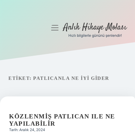
Anlık Hikaye Molası
menüyü
aç
Hızlı bilgilerle gününü şenlendir!
Anasayfa
Gizlilik Politikası
Yasal Uyarı
ETIKET:
PATLICANLA NE IYI GIDER
Hakkımızda
KÖZLENMIŞ PATLICAN ILE NE
YAPILABILIR
Tarih: Aralık 24, 2024