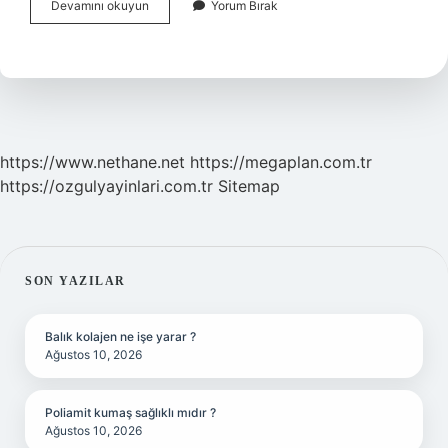
Közlenmiş
Devamını okuyun
Yorum Bırak
Patlıcan
Ile
Ne
Yapılabilir
https://www.nethane.net
https://megaplan.com.tr
https://ozgulyayinlari.com.tr
Sitemap
SIDEBAR
SON YAZILAR
Balık kolajen ne işe yarar ?
Ağustos 10, 2026
Poliamit kumaş sağlıklı mıdır ?
Ağustos 10, 2026