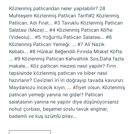
Közlenmiş patlıcandan neler yapılabilir? 28
Muhteşem Közlenmiş Patlıcan Tarifi#2 Közlenmiş
Patlıcan. Adı Fırat… #3 Tavuklu Közlenmiş Patlıcan
Salatası (Meze)… #4 Közlenmiş Patlıcan Köfte
(Videolu)… #5 Yoğurtlu Patlıcan Salatası… #6
Közlenmiş Patlıcan Yemeği. … #7 Ali Nazik
Kebabı… #8 Hünkar Beğendili Fırında Misket Köfte.
… #9 Közlenmiş Patlıcan Kahvaltılık Sos.Daha fazla
makale… Köz patlıcan mezesi nasıl yapılır? Fırın
tepsisinde közlenmiş patlıcan ve biber nasıl
hazırlanır? Cevizleri iri iri doğrayıp tavada kavurun.
Maydanozu incecik kıyın. … Afiyet olsun. Közlenmiş
patlıcan yemeği yanına ne gider? Patlıcan
salatasının yanına ne yapılır diye düşünüyorsanız
nohut çorbası, beşamel soslu tavuk enginar,
bademli ve kuş üzümlü pilav…