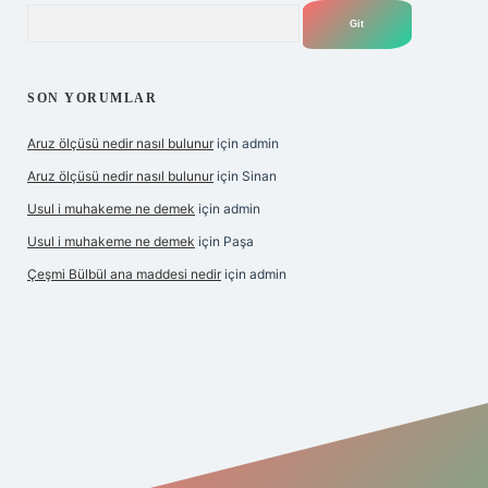
Arama
SON YORUMLAR
Aruz ölçüsü nedir nasıl bulunur
için
admin
Aruz ölçüsü nedir nasıl bulunur
için
Sinan
Usul i muhakeme ne demek
için
admin
Usul i muhakeme ne demek
için
Paşa
Çeşmi Bülbül ana maddesi nedir
için
admin
et giriş
betexper