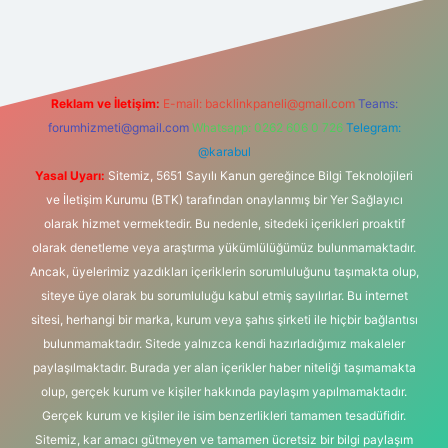
et giriş
betexper
Reklam ve İletişim:
E-mail:
backlinkpaneli@gmail.com
Teams:
forumhizmeti@gmail.com
Whatsapp: 0262 606 0 726
Telegram:
@karabul
Yasal Uyarı:
Sitemiz, 5651 Sayılı Kanun gereğince Bilgi Teknolojileri
ve İletişim Kurumu (BTK) tarafından onaylanmış bir Yer Sağlayıcı
olarak hizmet vermektedir. Bu nedenle, sitedeki içerikleri proaktif
olarak denetleme veya araştırma yükümlülüğümüz bulunmamaktadır.
Ancak, üyelerimiz yazdıkları içeriklerin sorumluluğunu taşımakta olup,
siteye üye olarak bu sorumluluğu kabul etmiş sayılırlar. Bu internet
sitesi, herhangi bir marka, kurum veya şahıs şirketi ile hiçbir bağlantısı
bulunmamaktadır. Sitede yalnızca kendi hazırladığımız makaleler
paylaşılmaktadır. Burada yer alan içerikler haber niteliği taşımamakta
olup, gerçek kurum ve kişiler hakkında paylaşım yapılmamaktadır.
Gerçek kurum ve kişiler ile isim benzerlikleri tamamen tesadüfidir.
Sitemiz, kar amacı gütmeyen ve tamamen ücretsiz bir bilgi paylaşım