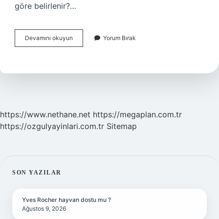
göre belirlenir?…
Ezan
Devamını okuyun
Yorum Bırak
Saatlerini
Kim
Belirliyor
https://www.nethane.net
https://megaplan.com.tr
https://ozgulyayinlari.com.tr
Sitemap
SIDEBAR
SON YAZILAR
Yves Rocher hayvan dostu mu ?
Ağustos 9, 2026