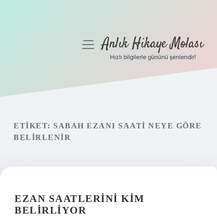
Anlık Hikaye Molası
menüyü
aç
Hızlı bilgilerle gününü şenlendir!
Anasayfa
Gizlilik Politikası
Yasal Uyarı
ETIKET:
SABAH EZANI SAATI NEYE GÖRE
BELIRLENIR
Hakkımızda
EZAN SAATLERINI KIM
BELIRLIYOR