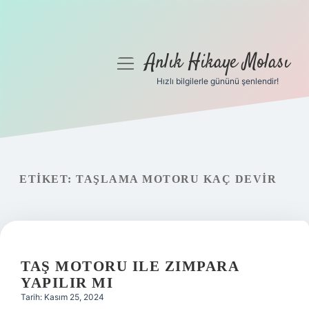
Anlık Hikaye Molası
menüyü
aç
Hızlı bilgilerle gününü şenlendir!
Anasayfa
Gizlilik Politikası
Yasal Uyarı
ETIKET:
TAŞLAMA MOTORU KAÇ DEVIR
Hakkımızda
TAŞ MOTORU ILE ZIMPARA
YAPILIR MI
Tarih: Kasım 25, 2024