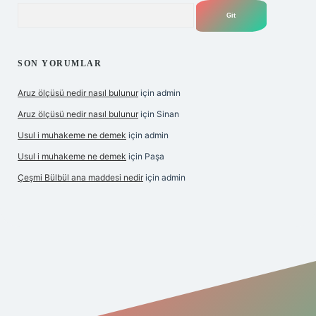
Arama
SON YORUMLAR
Aruz ölçüsü nedir nasıl bulunur
için
admin
Aruz ölçüsü nedir nasıl bulunur
için
Sinan
Usul i muhakeme ne demek
için
admin
Usul i muhakeme ne demek
için
Paşa
Çeşmi Bülbül ana maddesi nedir
için
admin
bet giriş
grandoperabet giriş
betexper