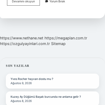
Taş
Devamını okuyun
Yorum Bırak
Motoru
Ile
Zımpara
Yapılır
Mı
https://www.nethane.net
https://megaplan.com.tr
https://ozgulyayinlari.com.tr
Sitemap
SIDEBAR
SON YAZILAR
Yves Rocher hayvan dostu mu ?
Ağustos 9, 2026
Kuzey Ay Düğümü Başak burcunda ne anlama gelir ?
Ağustos 8, 2026