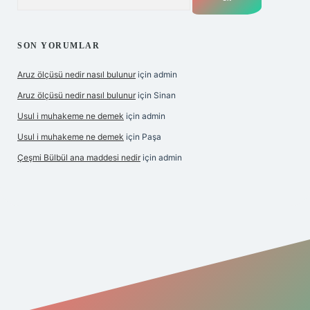
SON YORUMLAR
Aruz ölçüsü nedir nasıl bulunur
için
admin
Aruz ölçüsü nedir nasıl bulunur
için
Sinan
Usul i muhakeme ne demek
için
admin
Usul i muhakeme ne demek
için
Paşa
Çeşmi Bülbül ana maddesi nedir
için
admin
et giriş
betexper