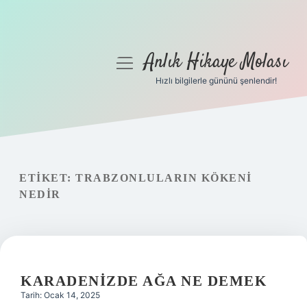
Anlık Hikaye Molası
menüyü
aç
Hızlı bilgilerle gününü şenlendir!
Anasayfa
Gizlilik Politikası
Yasal Uyarı
ETIKET:
TRABZONLULARIN KÖKENI
NEDIR
Hakkımızda
KARADENIZDE AĞA NE DEMEK
Tarih: Ocak 14, 2025