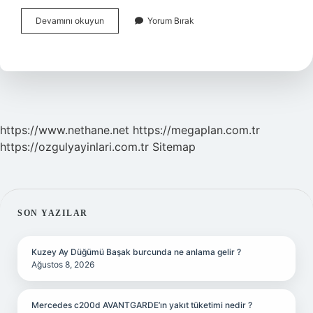
Türlü
Devamını okuyun
Yorum Bırak
Yemeğine
Kabak
Konur
Mu
https://www.nethane.net
https://megaplan.com.tr
https://ozgulyayinlari.com.tr
Sitemap
SIDEBAR
SON YAZILAR
Kuzey Ay Düğümü Başak burcunda ne anlama gelir ?
Ağustos 8, 2026
Mercedes c200d AVANTGARDE’ın yakıt tüketimi nedir ?