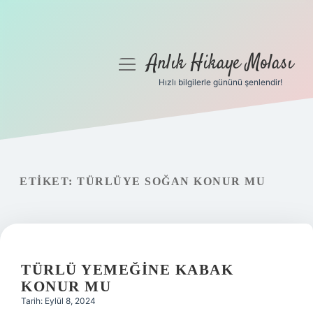
Anlık Hikaye Molası
menüyü
aç
Hızlı bilgilerle gününü şenlendir!
Anasayfa
Gizlilik Politikası
Yasal Uyarı
ETIKET:
TÜRLÜYE SOĞAN KONUR MU
Hakkımızda
TÜRLÜ YEMEĞINE KABAK
KONUR MU
Tarih: Eylül 8, 2024