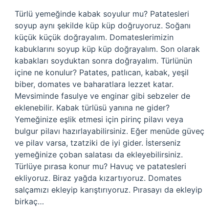
Türlü yemeğinde kabak soyulur mu? Patatesleri
soyup aynı şekilde küp küp doğruyoruz. Soğanı
küçük küçük doğrayalım. Domateslerimizin
kabuklarını soyup küp küp doğrayalım. Son olarak
kabakları soyduktan sonra doğrayalım. Türlünün
içine ne konulur? Patates, patlıcan, kabak, yeşil
biber, domates ve baharatlara lezzet katar.
Mevsiminde fasulye ve enginar gibi sebzeler de
eklenebilir. Kabak türlüsü yanına ne gider?
Yemeğinize eşlik etmesi için pirinç pilavı veya
bulgur pilavı hazırlayabilirsiniz. Eğer menüde güveç
ve pilav varsa, tzatziki de iyi gider. İsterseniz
yemeğinize çoban salatası da ekleyebilirsiniz.
Türlüye pırasa konur mu? Havuç ve patatesleri
ekliyoruz. Biraz yağda kızartıyoruz. Domates
salçamızı ekleyip karıştırıyoruz. Pırasayı da ekleyip
birkaç…