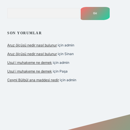
Arama
SON YORUMLAR
Aruz ölçüsü nedir nasıl bulunur
için
admin
Aruz ölçüsü nedir nasıl bulunur
için
Sinan
Usul i muhakeme ne demek
için
admin
Usul i muhakeme ne demek
için
Paşa
Çeşmi Bülbül ana maddesi nedir
için
admin
et giriş
betexper