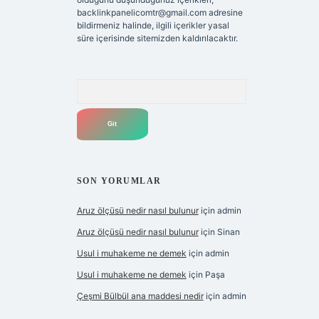
backlinkpanelicomtr@gmail.com
adresine
bildirmeniz halinde, ilgili içerikler yasal
süre içerisinde sitemizden kaldırılacaktır.
Arama
SON YORUMLAR
Aruz ölçüsü nedir nasıl bulunur
için
admin
Aruz ölçüsü nedir nasıl bulunur
için
Sinan
Usul i muhakeme ne demek
için
admin
Usul i muhakeme ne demek
için
Paşa
Çeşmi Bülbül ana maddesi nedir
için
admin