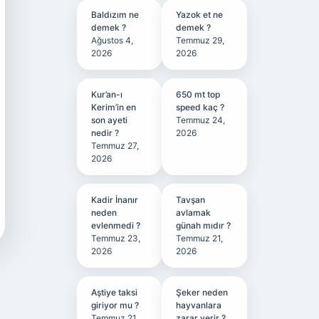
Baldızım ne
Yazok et ne
demek ?
demek ?
Ağustos 4,
Temmuz 29,
2026
2026
Kur’an-ı
650 mt top
Kerim’in en
speed kaç ?
son ayeti
Temmuz 24,
nedir ?
2026
Temmuz 27,
2026
Kadir İnanır
Tavşan
neden
avlamak
evlenmedi ?
günah mıdır ?
Temmuz 23,
Temmuz 21,
2026
2026
Aştiye taksi
Şeker neden
giriyor mu ?
hayvanlara
Temmuz 21,
zarar verir ?