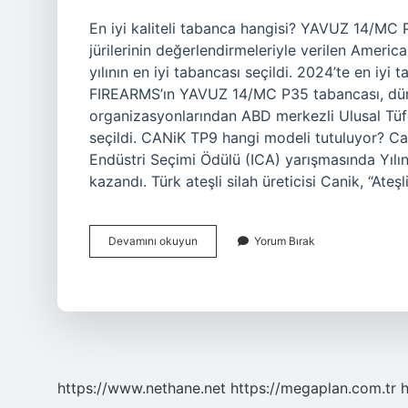
En iyi kaliteli tabanca hangisi? YAVUZ 14/MC 
jürilerinin değerlendirmeleriyle verilen Amer
yılının en iyi tabancası seçildi. 2024’te en iyi
FIREARMS’ın YAVUZ 14/MC P35 tabancası, dünya
organizasyonlarından ABD merkezli Ulusal Tüfek
seçildi. CANiK TP9 hangi modeli tutuluyor? C
Endüstri Seçimi Ödülü (ICA) yarışmasında Yıl
kazandı. Türk ateşli silah üreticisi Canik, “Ateşl
Canik
Devamını okuyun
Yorum Bırak
Tabancaların
En
Iyisi
Hangisi
https://www.nethane.net
https://megaplan.com.tr
h