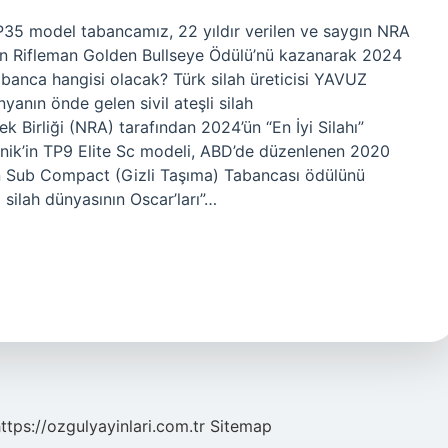
P35 model tabancamız, 22 yıldır verilen ve saygın NRA
ican Rifleman Golden Bullseye Ödülü’nü kazanarak 2024
 tabanca hangisi olacak? Türk silah üreticisi YAVUZ
nın önde gelen sivil ateşli silah
 Birliği (NRA) tarafından 2024’ün “En İyi Silahı”
anik’in TP9 Elite Sc modeli, ABD’de düzenlenen 2020
ın Sub Compact (Gizli Taşıma) Tabancası ödülünü
i silah dünyasının Oscar’ları”…
ttps://ozgulyayinlari.com.tr
Sitemap