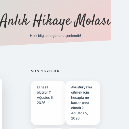
Anlık Hikaye Molası
Hızlı bilgilerle gününü şenlendir!
ilbet yeni giriş
ilbet giriş
grandoperabet giriş
SIDEBAR
SON YAZILAR
El nasıl
Avusturya’ya
ölçülür ?
gitmek için
Ağustos 6,
hesapta ne
2026
kadar para
olmalı ?
Ağustos 5,
2026