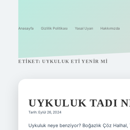
Anasayfa
Gizlilik Politikası
Yasal Uyarı
Hakkımızda
ETIKET:
UYKULUK ETI YENIR MI
UYKULUK TADI 
Tarih: Eylül 26, 2024
Uykuluk neye benziyor? Boğazlık Çöz Halhal, To