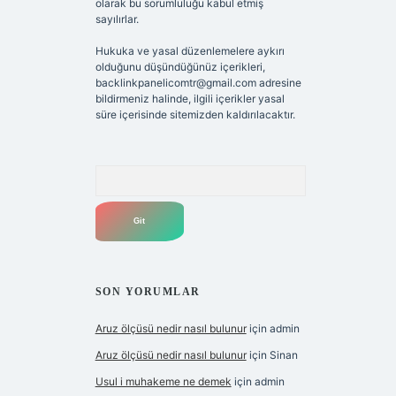
olarak bu sorumluluğu kabul etmiş
sayılırlar.
Hukuka ve yasal düzenlemelere aykırı
olduğunu düşündüğünüz içerikleri,
backlinkpanelicomtr@gmail.com
adresine
bildirmeniz halinde, ilgili içerikler yasal
süre içerisinde sitemizden kaldırılacaktır.
Arama
SON YORUMLAR
Aruz ölçüsü nedir nasıl bulunur
için
admin
Aruz ölçüsü nedir nasıl bulunur
için
Sinan
Usul i muhakeme ne demek
için
admin