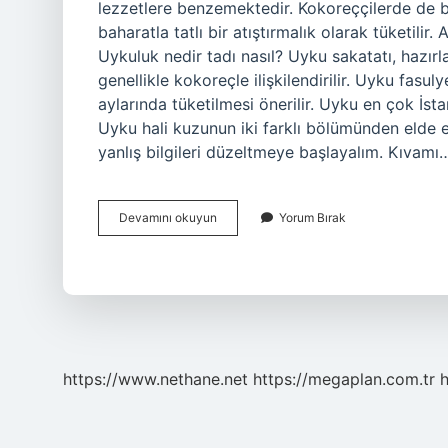
lezzetlere benzemektedir. Kokoreççilerde de b
baharatla tatlı bir atıştırmalık olarak tüketilir
Uykuluk nedir tadı nasıl? Uyku sakatatı, hazır
genellikle kokoreçle ilişkilendirilir. Uyku fasul
aylarında tüketilmesi önerilir. Uyku en çok İsta
Uyku hali kuzunun iki farklı bölümünden elde ed
yanlış bilgileri düzeltmeye başlayalım. Kıvamı
Uykuluk
Devamını okuyun
Yorum Bırak
Tadı
Neye
Benzer
https://www.nethane.net
https://megaplan.com.tr
h