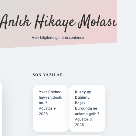
Anlık Hikaye Molası
Hızlı bilgilerle gününü şenlendir!
ilbet yeni giriş
ilbet giriş
grandoperabet giriş
SIDEBAR
SON YAZILAR
Yves Rocher
Kuzey Ay
hayvan dostu
Düğümü
mu ?
Başak
Ağustos 9,
burcunda ne
2026
anlama gelir ?
Ağustos 8,
2026