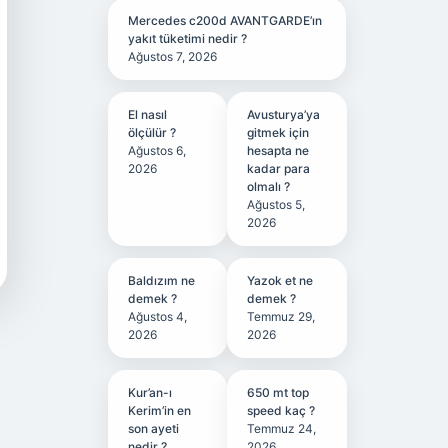
Mercedes c200d AVANTGARDE’ın
yakıt tüketimi nedir ?
Ağustos 7, 2026
El nasıl
Avusturya’ya
ölçülür ?
gitmek için
Ağustos 6,
hesapta ne
2026
kadar para
olmalı ?
Ağustos 5,
2026
Baldızım ne
Yazok et ne
demek ?
demek ?
Ağustos 4,
Temmuz 29,
2026
2026
Kur’an-ı
650 mt top
Kerim’in en
speed kaç ?
son ayeti
Temmuz 24,
nedir ?
2026