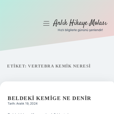
Anlık Hikaye Molası
menüyü
aç
Hızlı bilgilerle gününü şenlendir!
Anasayfa
Gizlilik Politikası
Yasal Uyarı
ETIKET:
VERTEBRA KEMIK NERESI
Hakkımızda
BELDEKI KEMIGE NE DENIR
Tarih: Aralık 19, 2024