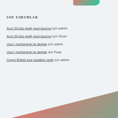
SON YORUMLAR
Aruz ölçüsü nedir nasıl bulunur
için
admin
Aruz ölçüsü nedir nasıl bulunur
için
Sinan
Usul i muhakeme ne demek
için
admin
Usul i muhakeme ne demek
için
Paşa
Çeşmi Bülbül ana maddesi nedir
için
admin
giriş
ilbet giriş
grandoperabet giriş
betexper