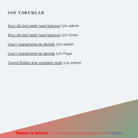
SON YORUMLAR
Aruz ölçüsü nedir nasıl bulunur
için
admin
Aruz ölçüsü nedir nasıl bulunur
için
Sinan
Usul i muhakeme ne demek
için
admin
Usul i muhakeme ne demek
için
Paşa
Çeşmi Bülbül ana maddesi nedir
için
admin
abet giriş
betexper
Reklam ve İletişim:
E-mail:
backlinkpaneli@gmail.com
Teams: