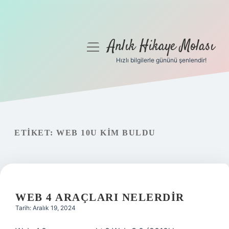
Anlık Hikaye Molası
menüyü
aç
Hızlı bilgilerle gününü şenlendir!
Anasayfa
Gizlilik Politikası
Yasal Uyarı
ETIKET:
WEB 10U KIM BULDU
Hakkımızda
WEB 4 ARAÇLARI NELERDIR
Tarih: Aralık 19, 2024