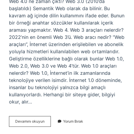
Web 4.0 ne zaman çıktı? Web 3.0 (2010’da
başlatıldı) Semantik Web olarak da bilinir. Bu
kavram ağ içinde dilin kullanımını ifade eder. Bunun
bir örneği anahtar sözcükler kullanılarak içerik
araması yapmaktır. Web 4. Web 3 araçları nelerdir?
2022’nin en önemli Web 3’ü. Web aracı nedir? “Web
araçları”, İnternet üzerinden erişilebilen ve abonelik
yoluyla hizmetleri kullanılabilen web ortamlarıdır.
Geliştirme özelliklerine bağlı olarak bunlar Web 1.0,
Web 2.0, Web 3.0 ve Web 4’tür. Web 1.0 araçları
nelerdir? Web 1.0, İnternet’in ilk zamanlarında
teknolojiye verilen isimdir. İnternet 1.0 döneminde,
insanlar bu teknolojiyi yalnızca bilgi amaçlı
kullanıyorlardı. Herhangi bir siteye gider, bilgiyi
okur, alır…
Web
Devamını okuyun
Yorum Bırak
4
Araçları