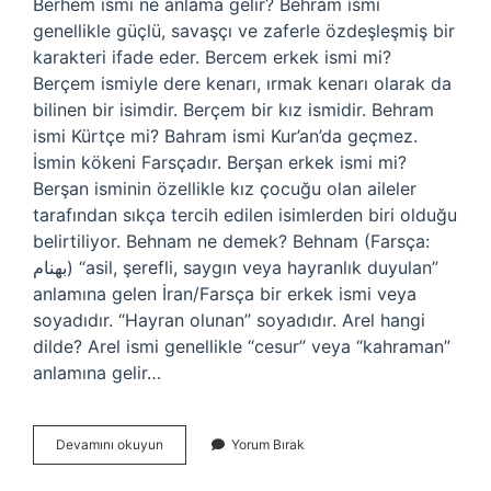
Berhem ismi ne anlama gelir? Behram ismi
genellikle güçlü, savaşçı ve zaferle özdeşleşmiş bir
karakteri ifade eder. Bercem erkek ismi mi?
Berçem ismiyle dere kenarı, ırmak kenarı olarak da
bilinen bir isimdir. Berçem bir kız ismidir. Behram
ismi Kürtçe mi? Bahram ismi Kur’an’da geçmez.
İsmin kökeni Farsçadır. Berşan erkek ismi mi?
Berşan isminin özellikle kız çocuğu olan aileler
tarafından sıkça tercih edilen isimlerden biri olduğu
belirtiliyor. Behnam ne demek? Behnam (Farsça:
بهنام‎) “asil, şerefli, saygın veya hayranlık duyulan”
anlamına gelen İran/Farsça bir erkek ismi veya
soyadıdır. “Hayran olunan” soyadıdır. Arel hangi
dilde? Arel ismi genellikle “cesur” veya “kahraman”
anlamına gelir…
Berhem
Devamını okuyun
Yorum Bırak
Erkek
Ismi