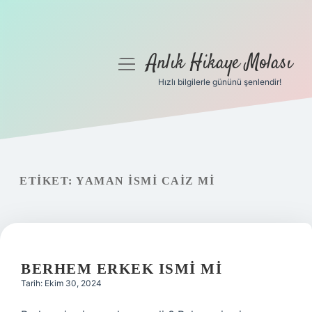
Anlık Hikaye Molası
menüyü
aç
Hızlı bilgilerle gününü şenlendir!
Anasayfa
Gizlilik Politikası
Yasal Uyarı
ETIKET:
YAMAN ISMI CAIZ MI
Hakkımızda
BERHEM ERKEK ISMI MI
Tarih: Ekim 30, 2024