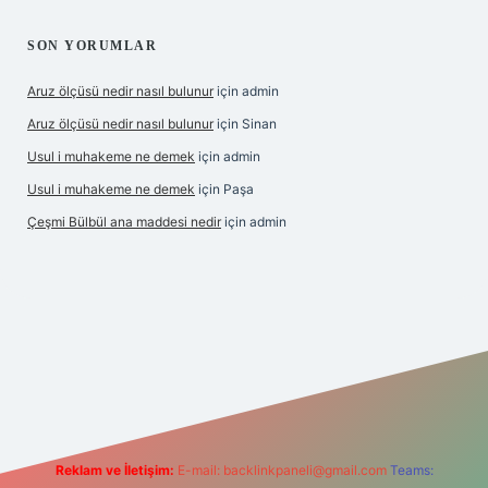
SON YORUMLAR
Aruz ölçüsü nedir nasıl bulunur
için
admin
Aruz ölçüsü nedir nasıl bulunur
için
Sinan
Usul i muhakeme ne demek
için
admin
Usul i muhakeme ne demek
için
Paşa
Çeşmi Bülbül ana maddesi nedir
için
admin
abet giriş
betexper
Reklam ve İletişim:
E-mail:
backlinkpaneli@gmail.com
Teams: