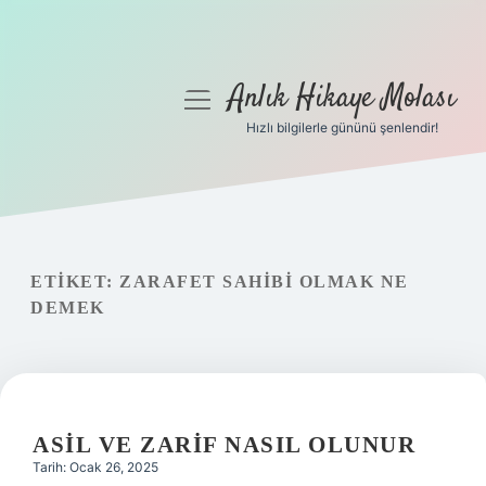
Anlık Hikaye Molası
menüyü
aç
Hızlı bilgilerle gününü şenlendir!
Anasayfa
Gizlilik Politikası
Yasal Uyarı
ETIKET:
ZARAFET SAHIBI OLMAK NE
DEMEK
Hakkımızda
ASIL VE ZARIF NASIL OLUNUR
Tarih: Ocak 26, 2025