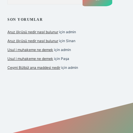
SON YORUMLAR
Aruz ölçüsü nedir nasıl bulunur
için
admin
Aruz ölçüsü nedir nasıl bulunur
için
Sinan
Usul i muhakeme ne demek
için
admin
Usul i muhakeme ne demek
için
Paşa
Çeşmi Bülbül ana maddesi nedir
için
admin
et giriş
betexper