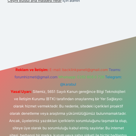
Çeşmi Bülbül ana maddesi nedir
için
admin
 giriş
grandoperabet giriş
betexper
Reklam ve İletişim:
E-mail:
backlinkpaneli@gmail.com
Teams:
forumhizmeti@gmail.com
Whatsapp: 0262 606 0 726
Telegram:
@karabul
Yasal Uyarı:
Sitemiz, 5651 Sayılı Kanun gereğince Bilgi Teknolojileri
ve İletişim Kurumu (BTK) tarafından onaylanmış bir Yer Sağlayıcı
olarak hizmet vermektedir. Bu nedenle, sitedeki içerikleri proaktif
olarak denetleme veya araştırma yükümlülüğümüz bulunmamaktadır.
Ancak, üyelerimiz yazdıkları içeriklerin sorumluluğunu taşımakta olup,
siteye üye olarak bu sorumluluğu kabul etmiş sayılırlar. Bu internet
sitesi, herhangi bir marka, kurum veya şahıs şirketi ile hiçbir bağlantısı