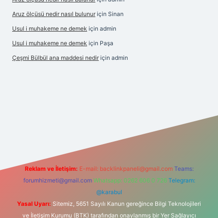
Aruz ölçüsü nedir nasıl bulunur
için
Sinan
Usul i muhakeme ne demek
için
admin
Usul i muhakeme ne demek
için
Paşa
Çeşmi Bülbül ana maddesi nedir
için
admin
exper
Reklam ve İletişim:
E-mail:
backlinkpaneli@gmail.com
Teams:
forumhizmeti@gmail.com
Whatsapp: 0262 606 0 726
Telegram:
@karabul
Yasal Uyarı:
Sitemiz, 5651 Sayılı Kanun gereğince Bilgi Teknolojileri
ve İletişim Kurumu (BTK) tarafından onaylanmış bir Yer Sağlayıcı