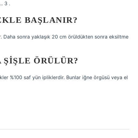
. 3 .
EKLE BAŞLANIR?
r. Daha sonra yaklaşık 20 cm örüldükten sonra eksiltme
 ŞIŞLE ÖRÜLÜR?
ler %100 saf yün ipliklerdir. Bunlar iğne örgüsü veya el