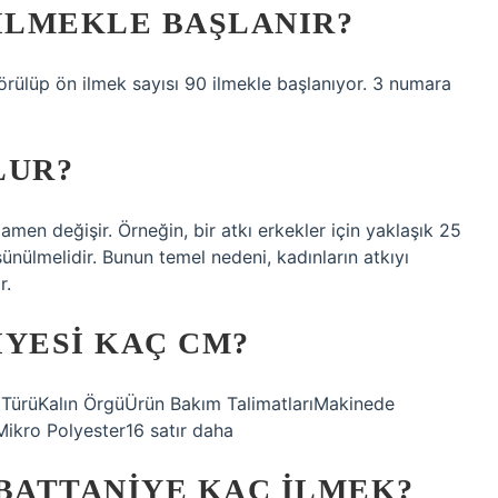
 ILMEKLE BAŞLANIR?
rülüp ön ilmek sayısı 90 ilmekle başlanıyor. 3 numara
LUR?
amen değişir. Örneğin, bir atkı erkekler için yaklaşık 25
şünülmelidir. Bunun temel nedeni, kadınların atkıyı
r.
IYESI KAÇ CM?
Türü‎Kalın ÖrgüÜrün Bakım Talimatları‎Makinede
ikro Polyester16 satır daha
 BATTANIYE KAÇ ILMEK?