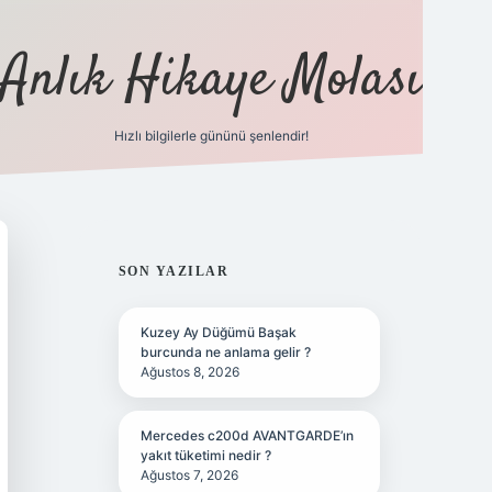
Anlık Hikaye Molası
Hızlı bilgilerle gününü şenlendir!
ilbet yeni giriş
ilbet giriş
grandoperabet giriş
betex
SIDEBAR
SON YAZILAR
Kuzey Ay Düğümü Başak
burcunda ne anlama gelir ?
Ağustos 8, 2026
Mercedes c200d AVANTGARDE’ın
yakıt tüketimi nedir ?
Ağustos 7, 2026