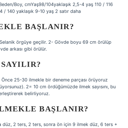
 Beden/Boy, cmYaş98/104yaklaşık 2,5-4 yaş 110 / 116
4 / 140 yaklaşık 9-10 yaş 2 satır daha
EKLE BAŞLANIR?
p Selanik örgüye geçilir. 2- Gövde boyu 69 cm örülüp
övde arkası gibi örülür.
SAYILIR?
 1= Önce 25-30 ilmekle bir deneme parçası örüyoruz
rüyorsunuz). 2= 10 cm ördüğümüzde ilmek sayısını, bu
leştirerek belirliyoruz.
ILMEKLE BAŞLANIR?
 düz, 2 ters, 2 ters, sonra ön için 9 ilmek düz, 6 ters +