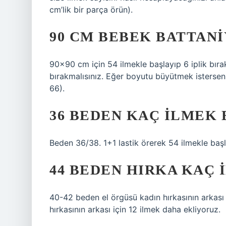
cm’lik bir parça örün).
90 CM BEBEK BATTAN
90×90 cm için 54 ilmekle başlayıp 6 iplik bıra
bırakmalısınız. Eğer boyutu büyütmek isterseniz 
66).
36 BEDEN KAÇ ILMEK 
Beden 36/38. 1+1 lastik örerek 54 ilmekle başl
44 BEDEN HIRKA KAÇ 
40-42 beden el örgüsü kadın hırkasının arkası 
hırkasının arkası için 12 ilmek daha ekliyoruz.