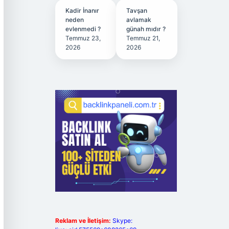
Kadir İnanır
Tavşan
neden
avlamak
evlenmedi ?
günah mıdır ?
Temmuz 23,
Temmuz 21,
2026
2026
Reklam ve İletişim:
Skype: