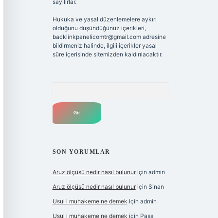
sayılırlar.
Hukuka ve yasal düzenlemelere aykırı
olduğunu düşündüğünüz içerikleri,
backlinkpanelicomtr@gmail.com
adresine
bildirmeniz halinde, ilgili içerikler yasal
süre içerisinde sitemizden kaldırılacaktır.
Arama
SON YORUMLAR
Aruz ölçüsü nedir nasıl bulunur
için
admin
Aruz ölçüsü nedir nasıl bulunur
için
Sinan
Usul i muhakeme ne demek
için
admin
Usul i muhakeme ne demek
için
Paşa