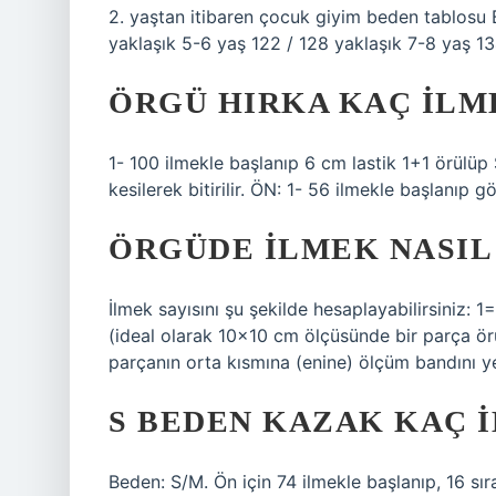
2. yaştan itibaren çocuk giyim beden tablosu
yaklaşık 5-6 yaş 122 / 128 yaklaşık 7-8 yaş 13
ÖRGÜ HIRKA KAÇ ILM
1- 100 ilmekle başlanıp 6 cm lastik 1+1 örülü
kesilerek bitirilir. ÖN: 1- 56 ilmekle başlanıp g
ÖRGÜDE ILMEK NASIL 
İlmek sayısını şu şekilde hesaplayabilirsiniz:
(ideal olarak 10×10 cm ölçüsünde bir parça ö
parçanın orta kısmına (enine) ölçüm bandını yer
S BEDEN KAZAK KAÇ 
Beden: S/M. Ön için 74 ilmekle başlanıp, 16 sıra