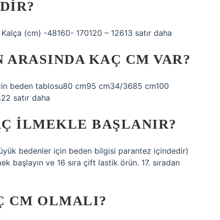
DIR?
 Kalça (cm) -48160- 170120 – 12613 satır daha
EN ARASINDA KAÇ CM VAR?
çin beden tablosu80 cm95 cm34/3685 cm100
2 satır daha
AÇ ILMEKLE BAŞLANIR?
yük bedenler için beden bilgisi parantez içindedir)
ek başlayın ve 16 sıra çift lastik örün. 17. sıradan
Ç CM OLMALI?