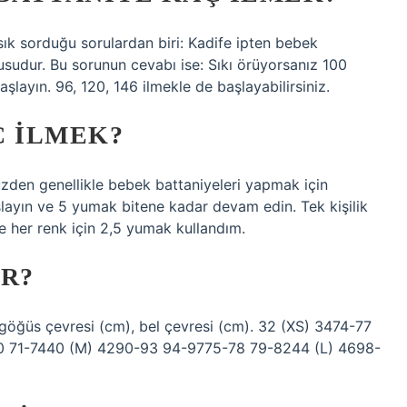
sık sorduğu sorulardan biri: Kadife ipten bebek
usudur. Bu sorunun cevabı ise: Sıkı örüyorsanız 100
aşlayın. 96, 120, 146 ilmekle de başlayabilirsiniz.
Ç ILMEK?
üzden genellikle bebek battaniyeleri yapmak için
aşlayın ve 5 yumak bitene kadar devam edin. Tek kişilik
e her renk için 2,5 yumak kullandım.
UR?
: göğüs çevresi (cm), bel çevresi (cm). 32 (XS) 3474-77
0 71-7440 (M) 4290-93 94-9775-78 79-8244 (L) 4698-