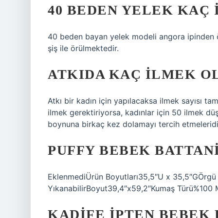
40 BEDEN YELEK KAÇ
40 beden bayan yelek modeli angora ipinden ö
şiş ile örülmektedir.
ATKIDA KAÇ ILMEK O
Atkı bir kadın için yapılacaksa ilmek sayısı tam
ilmek gerektiriyorsa, kadınlar için 50 ilmek dü
boynuna birkaç kez dolamayı tercih etmeleridi
PUFFY BEBEK BATTAN
EklenmediÜrün Boyutları‎35,5″U x 35,5″GÖrgü 
YıkanabilirBoyut‎39,4″x59,2″Kumaş Türü‎%100 M
KADIFE IPTEN BEBEK