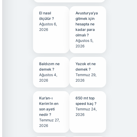
El nasıl
Avusturya’ya
ölçülür ?
gitmek için
Ağustos 6,
hesapta ne
2026
kadar para
olmalı ?
Ağustos 5,
2026
Baldızım ne
Yazok et ne
demek ?
demek ?
Ağustos 4,
Temmuz 29,
2026
2026
Kur’an-ı
650 mt top
Kerim’in en
speed kaç ?
son ayeti
Temmuz 24,
nedir ?
2026
Temmuz 27,
2026