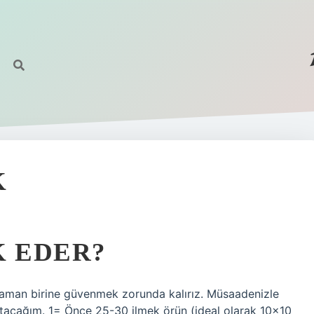
K
K EDER?
 zaman birine güvenmek zorunda kalırız. Müsaadenizle
latacağım. 1= Önce 25-30 ilmek örün (ideal olarak 10×10