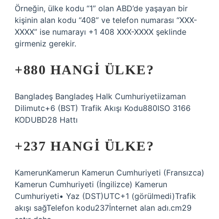
Örneğin, ülke kodu “1” olan ABD’de yaşayan bir
kişinin alan kodu “408” ve telefon numarası “XXX-
XXXX” ise numarayı +1 408 XXX-XXXX şeklinde
girmeniz gerekir.
+880 HANGI ÜLKE?
Bangladeş Bangladeş Halk Cumhuriyetiizaman
Dilimutc+6 (BST) Trafik Akışı Kodu880ISO 3166
KODUBD28 Hattı
+237 HANGI ÜLKE?
KamerunKamerun Kamerun Cumhuriyeti (Fransızca)
Kamerun Cumhuriyeti (İngilizce) Kamerun
Cumhuriyeti• Yaz (DST)UTC+1 (görülmedi)Trafik
akışı sağTelefon kodu237İnternet alan adı.cm29