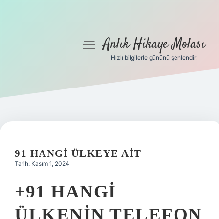
Anlık Hikaye Molası
menüyü
aç
Hızlı bilgilerle gününü şenlendir!
Anasayfa
Gizlilik Politikası
Yasal Uyarı
Hakkımızda
91 HANGI ÜLKEYE AIT
Tarih: Kasım 1, 2024
+91 HANGI
ÜLKENIN TELEFON