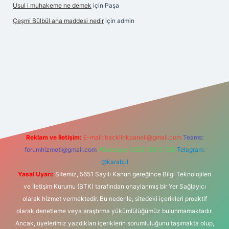
Usul i muhakeme ne demek
için
Paşa
Çeşmi Bülbül ana maddesi nedir
için
admin
 giriş
grandoperabet giriş
betexper
Reklam ve İletişim:
E-mail:
backlinkpaneli@gmail.com
Teams:
forumhizmeti@gmail.com
Whatsapp: 0262 606 0 726
Telegram:
@karabul
Yasal Uyarı:
Sitemiz, 5651 Sayılı Kanun gereğince Bilgi Teknolojileri
ve İletişim Kurumu (BTK) tarafından onaylanmış bir Yer Sağlayıcı
olarak hizmet vermektedir. Bu nedenle, sitedeki içerikleri proaktif
olarak denetleme veya araştırma yükümlülüğümüz bulunmamaktadır.
Ancak, üyelerimiz yazdıkları içeriklerin sorumluluğunu taşımakta olup,