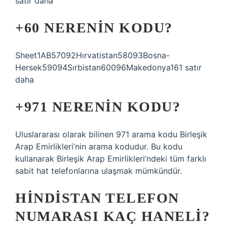
satır daha
+60 NERENIN KODU?
Sheet1AB57092Hırvatistan58093Bosna-
Hersek59094Sırbistan60096Makedonya161 satır
daha
+971 NERENIN KODU?
Uluslararası olarak bilinen 971 arama kodu Birleşik
Arap Emirlikleri’nin arama kodudur. Bu kodu
kullanarak Birleşik Arap Emirlikleri’ndeki tüm farklı
sabit hat telefonlarına ulaşmak mümkündür.
HINDISTAN TELEFON
NUMARASI KAÇ HANELI?