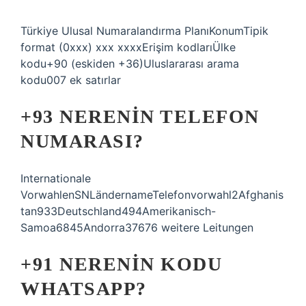
Türkiye Ulusal Numaralandırma PlanıKonumTipik
format (0xxx) xxx xxxxErişim kodlarıÜlke
kodu+90 (eskiden +36)Uluslararası arama
kodu007 ek satırlar
+93 NERENIN TELEFON
NUMARASI?
Internationale
VorwahlenSNLändernameTelefonvorwahl2Afghanis
tan933Deutschland494Amerikanisch-
Samoa6845Andorra37676 weitere Leitungen
+91 NERENIN KODU
WHATSAPP?