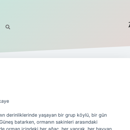
kaye
nın derinliklerinde yaşayan bir grup köylü, bir gün
. Güneş batarken, ormanın sakinleri arasındaki
rede orman içindeki her ağaç, her yaprak, her hayvan,