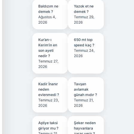
Baldızım ne
Yazok et ne
demek ?
demek ?
Ağustos 4,
Temmuz 29,
2026
2026
Kur’an-ı
650 mt top
Kerim’in en
speed kaç ?
son ayeti
Temmuz 24,
nedir ?
2026
Temmuz 27,
2026
Kadir İnanır
Tavşan
neden
avlamak
evlenmedi ?
günah mıdır ?
Temmuz 23,
Temmuz 21,
2026
2026
Aştiye taksi
Şeker neden
giriyor mu ?
hayvanlara
Temmuz 21,
zarar verir ?