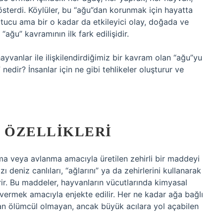
gösterdi. Köylüler, bu “ağu”dan korunmak için hayatta
utucu ama bir o kadar da etkileyici olay, doğada ve
“ağu” kavramının ilk fark edilişidir.
yvanlar ile ilişkilendirdiğimiz bir kavram olan “ağu”yu
edir? İnsanlar için ne gibi tehlikeler oluşturur ve
L ÖZELLIKLERI
a veya avlanma amacıyla üretilen zehirli bir maddeyi
ı deniz canlıları, “ağlarını” ya da zehirlerini kullanarak
irir. Bu maddeler, hayvanların vücutlarında kimyasal
 vermek amacıyla enjekte edilir. Her ne kadar ağa bağlı
man ölümcül olmayan, ancak büyük acılara yol açabilen