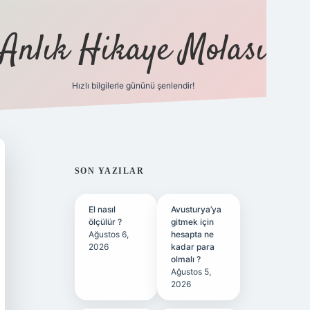
Anlık Hikaye Molası
Hızlı bilgilerle gününü şenlendir!
ilbet yeni giriş
ilbet giriş
grandoperabet giriş
betexp
SIDEBAR
SON YAZILAR
El nasıl
Avusturya’ya
ölçülür ?
gitmek için
Ağustos 6,
hesapta ne
2026
kadar para
olmalı ?
Ağustos 5,
2026