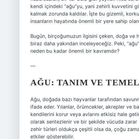
kendi içindeki “ağu”yu, yani zehirli kuvvetini 
kalmak zorunda kaldılar. İşte bu gizemli, kork
insanların hayatında önemli bir yere sahip olan 
Bugün, birçoğumuzun ilgisini çeken, doğa ve ha
biraz daha yakından inceleyeceğiz. Peki, “ağu” n
neden bu kadar önemli bir kavramdır?
—
AĞU: TANIM VE TEME
Ağu, doğada bazı hayvanlar tarafından savunm
ifade eder. Yılanlar, örümcekler, akrepler ve baz
kendilerini korur veya avlarını etkisiz hale get
olarak sentezlenir ve bir şekilde vücuda zarar
zehir türleri oldukça çeşitli olsa da, çoğu za
etkiler gösterebilir.