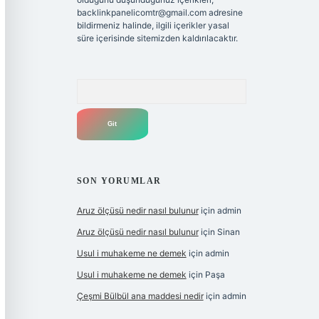
backlinkpanelicomtr@gmail.com
adresine
bildirmeniz halinde, ilgili içerikler yasal
süre içerisinde sitemizden kaldırılacaktır.
Arama
SON YORUMLAR
Aruz ölçüsü nedir nasıl bulunur
için
admin
Aruz ölçüsü nedir nasıl bulunur
için
Sinan
Usul i muhakeme ne demek
için
admin
Usul i muhakeme ne demek
için
Paşa
Çeşmi Bülbül ana maddesi nedir
için
admin