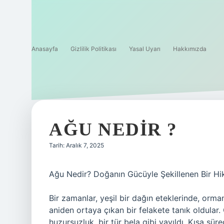
Anasayfa
Gizlilik Politikası
Yasal Uyarı
Hakkımızda
AĞU NEDIR ?
Tarih: Aralık 7, 2025
Ağu Nedir? Doğanın Gücüyle Şekillenen Bir Hi
Bir zamanlar, yeşil bir dağın eteklerinde, orma
aniden ortaya çıkan bir felakete tanık oldular
huzursuzluk, bir tür bela gibi yayıldı. Kısa sü