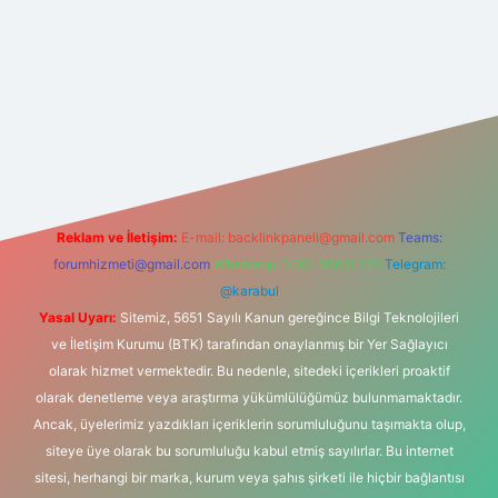
giriş
grandoperabet giriş
betexper
Reklam ve İletişim:
E-mail:
backlinkpaneli@gmail.com
Teams:
forumhizmeti@gmail.com
Whatsapp: 0262 606 0 726
Telegram:
@karabul
Yasal Uyarı:
Sitemiz, 5651 Sayılı Kanun gereğince Bilgi Teknolojileri
ve İletişim Kurumu (BTK) tarafından onaylanmış bir Yer Sağlayıcı
olarak hizmet vermektedir. Bu nedenle, sitedeki içerikleri proaktif
olarak denetleme veya araştırma yükümlülüğümüz bulunmamaktadır.
Ancak, üyelerimiz yazdıkları içeriklerin sorumluluğunu taşımakta olup,
siteye üye olarak bu sorumluluğu kabul etmiş sayılırlar. Bu internet
sitesi, herhangi bir marka, kurum veya şahıs şirketi ile hiçbir bağlantısı