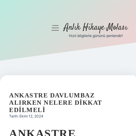
Anlık Hikaye Molası
menüyü
aç
Hızlı bilgilerle gününü şenlendir!
Anasayfa
Gizlilik Politikası
Yasal Uyarı
Hakkımızda
ANKASTRE DAVLUMBAZ
ALIRKEN NELERE DIKKAT
EDILMELI
Tarih: Ekim 12, 2024
ANKASTRE