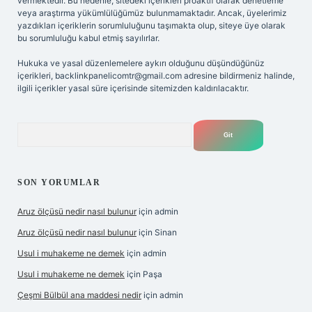
vermektedir. Bu nedenle, sitedeki içerikleri proaktif olarak denetleme
veya araştırma yükümlülüğümüz bulunmamaktadır. Ancak, üyelerimiz
yazdıkları içeriklerin sorumluluğunu taşımakta olup, siteye üye olarak
bu sorumluluğu kabul etmiş sayılırlar.
Hukuka ve yasal düzenlemelere aykırı olduğunu düşündüğünüz
içerikleri,
backlinkpanelicomtr@gmail.com
adresine bildirmeniz halinde,
ilgili içerikler yasal süre içerisinde sitemizden kaldırılacaktır.
Arama
SON YORUMLAR
Aruz ölçüsü nedir nasıl bulunur
için
admin
Aruz ölçüsü nedir nasıl bulunur
için
Sinan
Usul i muhakeme ne demek
için
admin
Usul i muhakeme ne demek
için
Paşa
Çeşmi Bülbül ana maddesi nedir
için
admin