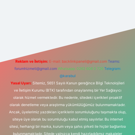
giriş
grandoperabet giriş
betexper
Reklam ve İletişim:
E-mail:
backlinkpaneli@gmail.com
Teams:
forumhizmeti@gmail.com
Whatsapp: 0262 606 0 726
Telegram:
@karabul
Yasal Uyarı:
Sitemiz, 5651 Sayılı Kanun gereğince Bilgi Teknolojileri
ve İletişim Kurumu (BTK) tarafından onaylanmış bir Yer Sağlayıcı
olarak hizmet vermektedir. Bu nedenle, sitedeki içerikleri proaktif
olarak denetleme veya araştırma yükümlülüğümüz bulunmamaktadır.
Ancak, üyelerimiz yazdıkları içeriklerin sorumluluğunu taşımakta olup,
siteye üye olarak bu sorumluluğu kabul etmiş sayılırlar. Bu internet
sitesi, herhangi bir marka, kurum veya şahıs şirketi ile hiçbir bağlantısı
bulunmamaktadır. Sitede yalnızca kendi hazırladığımız makaleler